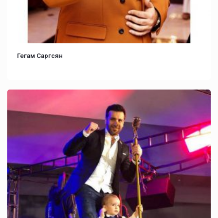
Гегам Саргсян