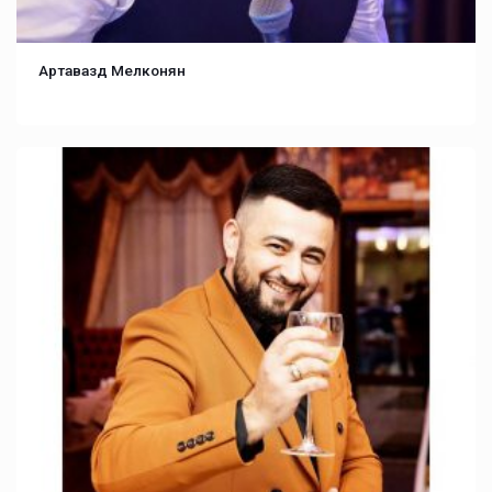
Артавазд Мелконян