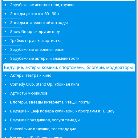
Зарубежные исполнители, группы
Звезды дискотек 80 - 90-х
Звезды итальянской эстрады
Show Groups и другие шоу
Трибьют группы и артисты
Зарубежные оперные певцы
Зарубежные актеры и знаменитости
Ведущие, актеры, комики, спортсмены, блогеры, модераторы
Актеры театра и кино
Comedy Club, Stand Up, Убойная лига
Артисты мюзиклов
Блогеры, звезды интернета, чтецы, поэты
Ведущие и шеф повара кулинарных программ и ТВ шоу
Ведущие праздников, услуги тамады
Российские ведущие, телеведущие
Команды КВН Высшая лига