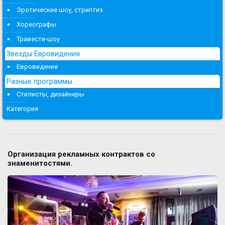
Эротические шоу, стриптиз
Хореографы
Травести-шоу
Звезды Евровидения
Евровидение
Разные программы
Стилисты, дизайнеры
Категория
Организация рекламных контрактов со
знаменитостями.