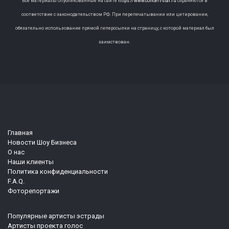
Все материалы опубликованные на сайте
https://www.concert-star.ru
охраняются в
соответствие с законодательством РФ. При перепечатывании или цитировании,
обязательно использование прямой гиперссылки на страницу, с которой материал был
заимствован.
Главная
Новости Шоу Бизнеса
О нас
Наши клиенты
Политика конфиденциальности
F.A.Q.
Фоторепортажи
Популярные артисты эстрады
Артисты проекта голос