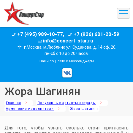
+7 (495) 989-10-77,
+7 (926) 601-20-59
info@concert-star.ru
г.Москва, м.Люблино ул. Судакова, д. 14 оф. 20,
пн-сб с 10 до 20 часов.
Наши соц. сети и мессенджеры
Жора Шагинян
Главная
Популярные артисты эстрады
Армянские исполнители
Жора Шагинян
Для того, чтобы узнать сколько стоит пригласить