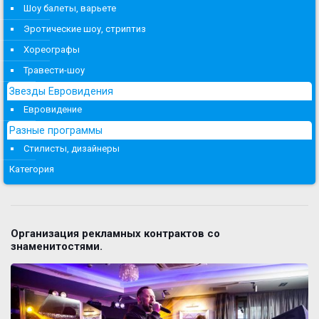
Шоу балеты, варьете
Эротические шоу, стриптиз
Хореографы
Травести-шоу
Звезды Евровидения
Евровидение
Разные программы
Стилисты, дизайнеры
Категория
Организация рекламных контрактов со
знаменитостями.