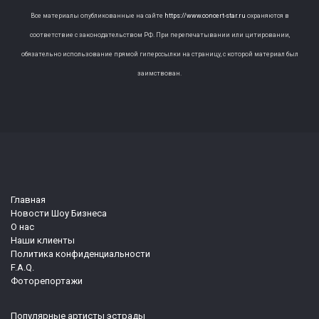
Все материалы опубликованные на сайте
https://www.concert-star.ru
охраняются в
соответствие с законодательством РФ. При перепечатывании или цитировании,
обязательно использование прямой гиперссылки на страницу, с которой материал был
заимствован.
Главная
Новости Шоу Бизнеса
О нас
Наши клиенты
Политика конфиденциальности
F.A.Q.
Фоторепортажи
Популярные артисты эстрады