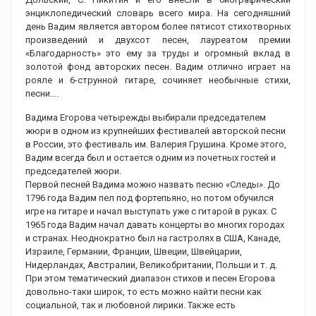
энциклопедический словарь всего мира. На сегодняшний
день Вадим является автором более пятисот стихотворных
произведений и двухсот песен, лауреатом премии
«Благодарность» это ему за труды и огромный вклад в
золотой фонд авторских песен. Вадим отлично играет на
рояле и 6-струнной гитаре, сочиняет необычные стихи,
песни….
Вадима Егорова четырежды выбирали председателем
жюри в одном из крупнейших фестивалей авторской песни
в России, это фестиваль им. Валерия Грушина. Кроме этого,
Вадим всегда был и остается одним из почетных гостей и
председателей жюри.
Первой песней Вадима можно назвать песню «Следы». До
1796 года Вадим пел под фортепьяно, но потом обучился
игре на гитаре и начал выступать уже с гитарой в руках. С
1965 года Вадим начал давать концерты во многих городах
и странах. Неоднократно был на гастролях в США, Канаде,
Израиле, Германии, Франции, Швеции, Швейцарии,
Нидерландах, Австралии, Великобритании, Польши и т. д.
При этом тематический диапазон стихов и песен Егорова
довольно-таки широк, то есть можно найти песни как
социальной, так и любовной лирики. Также есть