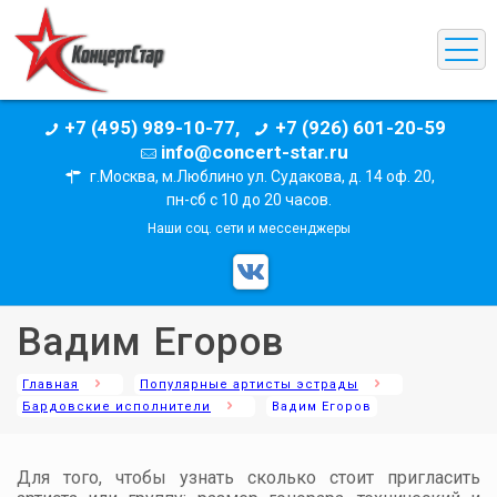
+7 (495) 989-10-77,
+7 (926) 601-20-59
info@concert-star.ru
г.Москва, м.Люблино ул. Судакова, д. 14 оф. 20,
пн-сб с 10 до 20 часов.
Наши соц. сети и мессенджеры
Вадим Егоров
Главная
Популярные артисты эстрады
Бардовские исполнители
Вадим Егоров
Для того, чтобы узнать сколько стоит пригласить