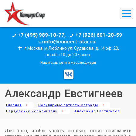
+7 (495) 989-10-77,
+7 (926) 601-20-59
info@concert-star.ru
г.Москва, м.Люблино ул. Судакова, д. 14 оф. 20,
пн-сб с 10 до 20 часов.
Наши соц. сети и мессенджеры
Александр Евстигнеев
Главная
Популярные артисты эстрады
Бардовские исполнители
Александр Евстигнеев
Для того, чтобы узнать сколько стоит пригласить