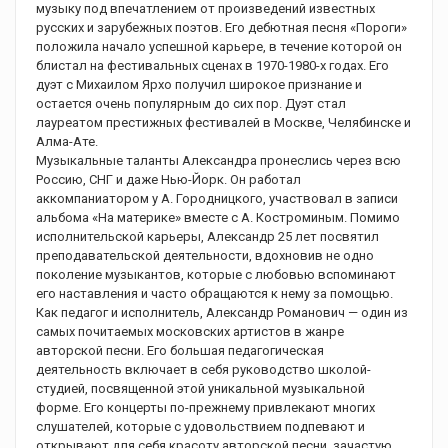
музыку под впечатлением от произведений известных
русских и зарубежных поэтов. Его дебютная песня «Пороги»
положила начало успешной карьере, в течение которой он
блистал на фестивальных сценах в 1970-1980-х годах. Его
дуэт с Михаилом Ярхо получил широкое признание и
остается очень популярным до сих пор. Дуэт стал
лауреатом престижных фестивалей в Москве, Челябинске и
Алма-Ате.
Музыкальные таланты Александра пронеслись через всю
Россию, СНГ и даже Нью-Йорк. Он работал
аккомпаниатором у А. Городницкого, участвовал в записи
альбома «На материке» вместе с А. Костроминым. Помимо
исполнительской карьеры, Александр 25 лет посвятил
преподавательской деятельности, вдохновив не одно
поколение музыкантов, которые с любовью вспоминают
его наставления и часто обращаются к нему за помощью.
Как педагог и исполнитель, Александр Романович — один из
самых почитаемых московских артистов в жанре
авторской песни. Его большая педагогическая
деятельность включает в себя руководство школой-
студией, посвященной этой уникальной музыкальной
форме. Его концерты по-прежнему привлекают многих
слушателей, которые с удовольствием подпевают и
открывают для себя красоту авторской песни, зачастую