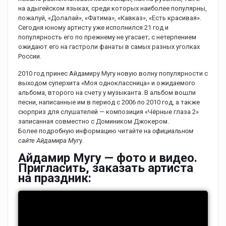
на адыгейском языках, среди которых наиболее популярны,
пожалуй, «Долалай», «Фатима», «Кавказ», «Есть красивая».
Сегодня юному артисту уже исполнился 21 год и
популярность его по прежнему не угасает; с нетерпением
ожидают его на гастроли фанаты в самых разных уголках
России.
2010 год принес Айдамиру Мугу новую волну популярности с
выходом суперхита «Моя одноклассница» и ожидаемого
альбома, второго на счету у музыканта. В альбом вошли
песни, написанные им в период с 2006 по 2010 год, а также
сюрприз для слушателей — композиция «Чёрные глаза 2»
записанная совместно с Домиником Джокером.
Более подробную информацию читайте на
официальном
сайте Айдамира Муг
у.
Айдамир Мугу — фото и видео.
Пригласить, заказать артиста
на праздник: