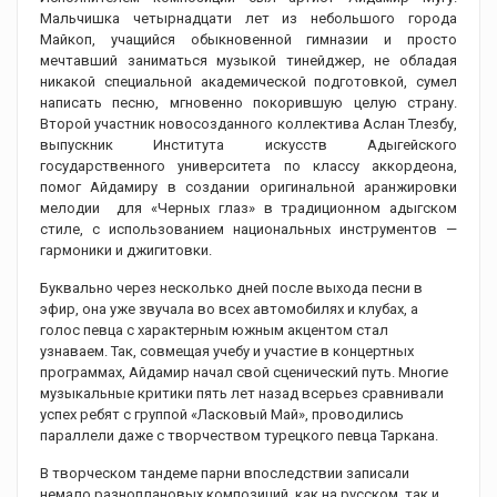
Мальчишка четырнадцати лет из небольшого города
Майкоп, учащийся обыкновенной гимназии и просто
мечтавший заниматься музыкой тинейджер, не обладая
никакой специальной академической подготовкой, сумел
написать песню, мгновенно покорившую целую страну.
Второй участник новосозданного коллектива Аслан Тлезбу,
выпускник Института искусств Адыгейского
государственного университета по классу аккордеона,
помог Айдамиру в создании оригинальной аранжировки
мелодии для «Черных глаз» в традиционном адыгском
стиле, с использованием национальных инструментов —
гармоники и джигитовки.
Буквально через несколько дней после выхода песни в
эфир, она уже звучала во всех автомобилях и клубах, а
голос певца с характерным южным акцентом стал
узнаваем. Так, совмещая учебу и участие в концертных
программах, Айдамир начал свой сценический путь. Многие
музыкальные критики пять лет назад всерьез сравнивали
успех ребят с группой «Ласковый Май», проводились
параллели даже с творчеством турецкого певца Таркана.
В творческом тандеме парни впоследствии записали
немало разноплановых композиций, как на русском, так и