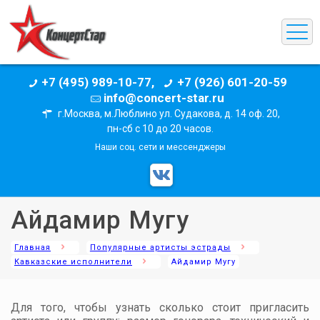
+7 (495) 989-10-77,
+7 (926) 601-20-59
info@concert-star.ru
г.Москва, м.Люблино ул. Судакова, д. 14 оф. 20,
пн-сб с 10 до 20 часов.
Наши соц. сети и мессенджеры
Айдамир Мугу
Главная
Популярные артисты эстрады
Кавказские исполнители
Айдамир Мугу
Для того, чтобы узнать сколько стоит пригласить