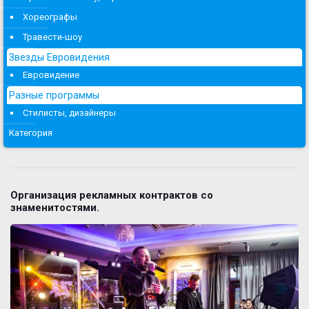
Хореографы
Травести-шоу
Звезды Евровидения
Евровидение
Разные программы
Стилисты, дизайнеры
Категория
Организация рекламных контрактов со
знаменитостями.