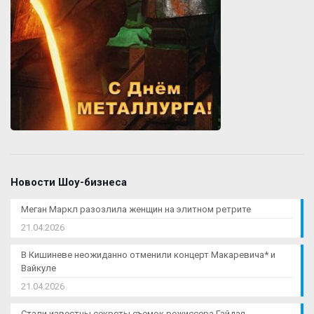
Новости Шоу-бизнеса
Меган Маркл разозлила женщин на элитном ретрите
21.04.2026
В Кишиневе неожиданно отменили концерт Макаревича* и
Вайкуле
21.04.2026
Стали известны секреты съемок режиссера Гайдая