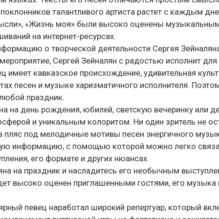
поклонников талантливого артиста растет с каждым дне
 мысли», «Жизнь моя» были высоко оценены музыкальны
иваний на интернет-ресурсах.
нформацию о творческой деятельности Сергея Зейналян
 мероприятие, Сергей Зейналян с радостью исполнит для
ц имеет кавказское происхождение, удивительная культ
тах песен и музыке харизматичного исполнителя. Поэтом
любой праздник.
а на день рождения, юбилей, светскую вечеринку или д
сферой и уникальным колоритом. Ни один зритель не ос
в пляс под мелодичные мотивы песен энергичного музык
тную информацию, с помощью которой можно легко связа
пления, его формате и других нюансах.
яна на праздник и насладитесь его необычным выступле
дет высоко оценен приглашенными гостями, его музыка 
ярный певец наработал широкий репертуар, который вкл