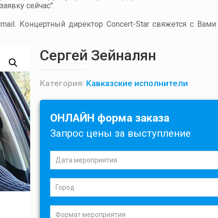
аявку сейчас".
ail. Концертный директор Concert-Star свяжется с Вами
Сергей Зейналян
Категория:
Кавказские исполнители
ОНЛАЙН форма заказа
Запрос цены за выступление