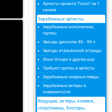
Артисты проекта "Голос" на 1
канале
Зарубежные артисты
Зарубежные исполнители,
группы
Звезды дискотек 80 - 90-х
Звезды итальянской эстрады
Show Groups и другие шоу
Трибьют группы и артисты
Зарубежные оперные певцы
Зарубежные актеры и
знаменитости
Ведущие, актеры, комики,
спортсмены, блогеры,