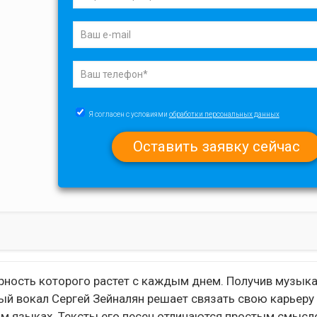
Я согласен с условиями
обработки персональных данных
ярность которого растет с каждым днем. Получив музык
й вокал Сергей Зейналян решает связать свою карьеру 
ком языках. Тексты его песен отличаются простым смысл