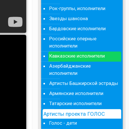
Рок-группы, исполнители
Звезды шансона
Бардовские исполнители
Российские оперные
исполнители
Кавказские исполнители
Азербайджанские
исполнители
Артисты Башкирской эстрады
Армянские исполнители
Татарские исполнители
Артисты проекта ГОЛОС
Голос - дети