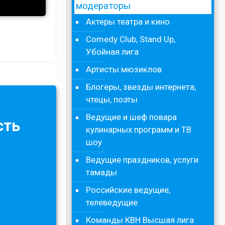
модераторы
Актеры театра и кино
Comedy Club, Stand Up,
Убойная лига
Артисты мюзиклов
Блогеры, звезды интернета,
чтецы, поэты
Ведущие и шеф повара
сть
кулинарных программ и ТВ
шоу
Ведущие праздников, услуги
тамады
Российские ведущие,
телеведущие
Команды КВН Высшая лига