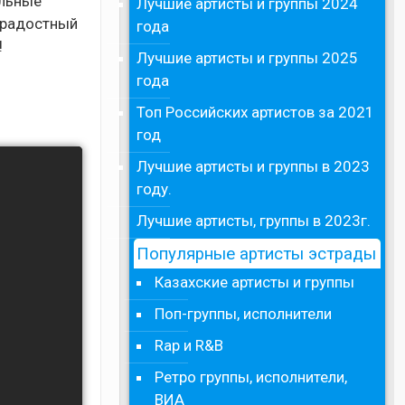
ельные
Лучшие артисты и группы 2024
ерадостный
года
!
Лучшие артисты и группы 2025
года
Топ Российских артистов за 2021
год
Лучшие артисты и группы в 2023
году.
Лучшие артисты, группы в 2023г.
Популярные артисты эстрады
Казахские артисты и группы
Поп-группы, исполнители
Rap и R&B
Ретро группы, исполнители,
ВИА