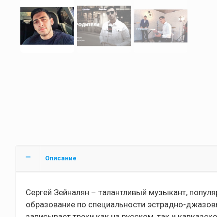
Описание
Сергей Зейналян – талантливый музыкант, попул
образование по специальности эстрадно-джазовы
записывает треки как на русском, так и кавказс