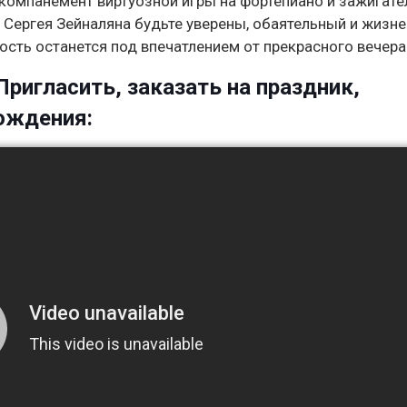
ккомпанемент виртуозной игры на фортепиано и зажигат
е Сергея Зейналяна будьте уверены, обаятельный и жизн
ость останется под впечатлением от прекрасного вечера
Пригласить, заказать на праздник,
рождения: