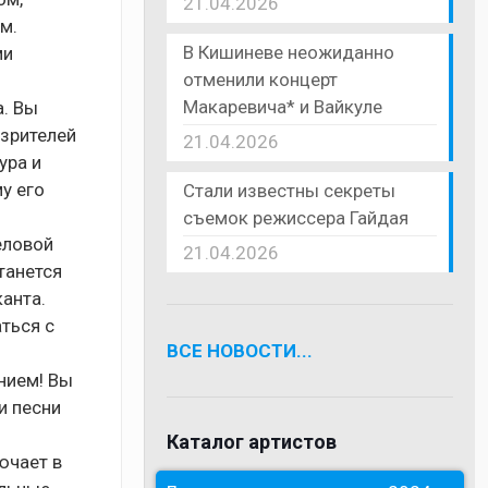
21.04.2026
м.
В Кишиневе неожиданно
ми
отменили концерт
Макаревича* и Вайкуле
а. Вы
 зрителей
21.04.2026
ура и
у его
Стали известны секреты
съемок режиссера Гайдая
еловой
21.04.2026
танется
анта.
ться с
ВСЕ НОВОСТИ...
нием! Вы
и песни
Каталог артистов
ючает в