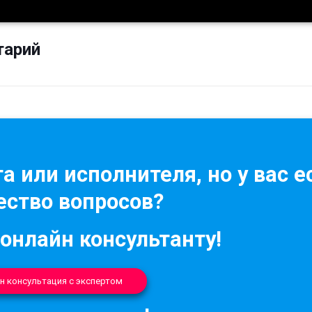
тарий
а или исполнителя, но у вас е
ство вопросов?
 онлайн консультанту!
н консультация с экспертом