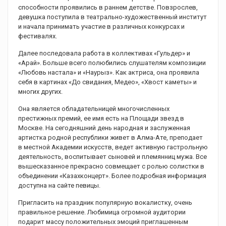
способности проявились в раннем детстве. Повзрослев,
девушка поступила в театрально-художественный институт
и начала принимать участие в различных конкурсах и
фестивалях.
Далее последовала работа в коллективах «Гульдер» и
«Арай». Больше всего полюбились слушателям композиции
«Любовь настала» и «Наурыз». Как актриса, она проявила
себя в картинах «До свидания, Медео», «Хвост каметы» и
многих других.
Она является обладательницей многочисленных
престижных премий, ее имя есть на Площади звезд в
Москве. На сегодняшний день народная и заслуженная
артистка родной республики живет в Алма-Ате, преподает
в местной Академии искусств, ведет активную гастрольную
деятельность, воспитывает сыновей и племянниц мужа. Все
вышесказанное прекрасно совмещает с ролью солистки в
объединении «Казахконцерт». Более подробная информация
доступна на сайте певицы.
Пригласить на праздник популярную вокалистку, очень
правильное решение. Любимица огромной аудитории
подарит массу положительных эмоций приглашенным