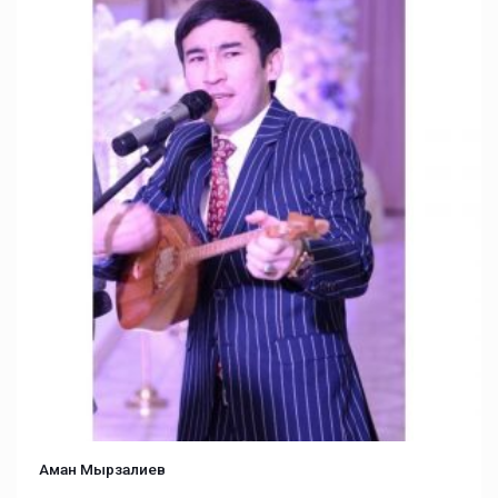
Аман Мырзалиев