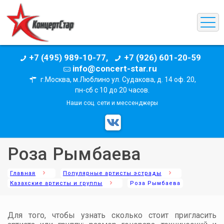
+7 (495) 989-10-77,
+7 (926) 601-20-59
info@concert-star.ru
г.Москва, м.Люблино ул. Судакова, д. 14 оф. 20,
пн-сб с 10 до 20 часов.
Наши соц. сети и мессенджеры
Роза Рымбаева
Главная
Популярные артисты эстрады
Казахские артисты и группы
Роза Рымбаева
Для того, чтобы узнать сколько стоит пригласить