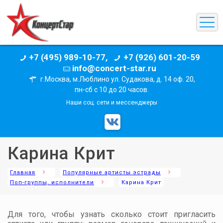
+7 (495) 989-10-77,
+7 (926) 601-20-59
info@concert-star.ru
г.Москва, м.Люблино ул. Судакова, д. 14 оф. 20,
пн-сб с 10 до 20 часов.
Наши соц. сети и мессенджеры
Карина Крит
Главная
Популярные артисты эстрады
Поп-группы, исполнители
Карина Крит
Для того, чтобы узнать сколько стоит пригласить