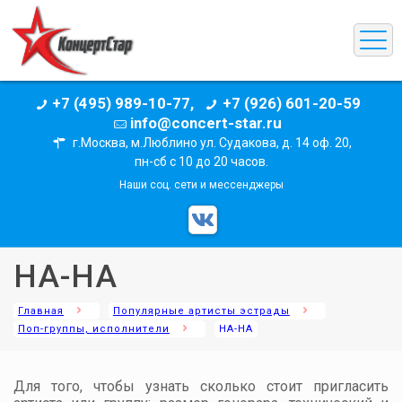
+7 (495) 989-10-77,
+7 (926) 601-20-59
info@concert-star.ru
г.Москва, м.Люблино ул. Судакова, д. 14 оф. 20,
пн-сб с 10 до 20 часов.
Наши соц. сети и мессенджеры
НА-НА
Главная
Популярные артисты эстрады
Поп-группы, исполнители
НА-НА
Для того, чтобы узнать сколько стоит пригласить