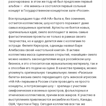
разочарована: в этом же году ей был предложен первый
альбом — «Не женись» и состоялся первый сольный
концерт в Государственном концертном зале «Россия».
Все прошедшие годы «НА-НА» была и, без сомнения,
остается коллективом, шоу которого поражают даже
самых искушенных зрителей. Артисты не боятся новых,
оригинальных идей, смело воплощают в жизнь самые
фантастические проекты не только в рамках своего
творчества, но и щедро делится ими с коллегами по
эстраде. Филипп Киркоров, однажды назвал Бари
Алибасова своей «настольной книгой». В активе
коллектива масса сценических открытий, «нанайцев» смело
можно назвать законодателями мод в российском шоу-
бизнесе, и это относится как музыкальному материалу, так и
к способам его подачи на сцене. В качестве примера, можно
упомянуть оригинальную танцевальную линию «Расиськи
балета» весьма смело передающего суть женской агрессии.
«НА-НА» первыми в России стали проводить не просто
концерты, а потрясающие шоу – зрелища с участием
симфонических и военных оркестров, фольклорных и
этнических коллективов, причем всех жанров. К участию в
выступлениях привлекаются ансамбли из Конго, Канады,
США, Чукотки и Перу. Сегодня коллектив все так же