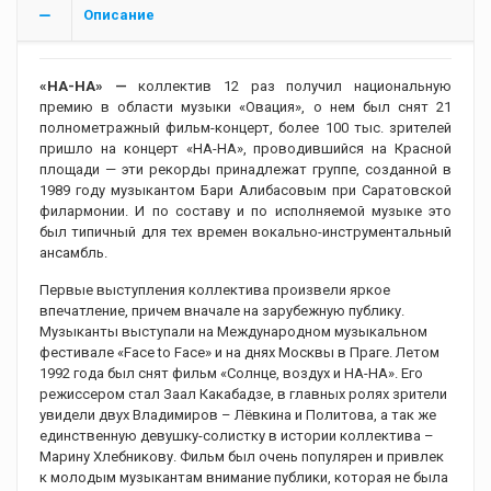
Описание
«НА-НА» —
коллектив 12 раз получил национальную
премию в области музыки «Овация», о нем был снят 21
полнометражный фильм-концерт, более 100 тыс. зрителей
пришло на концерт «НА-НА», проводившийся на Красной
площади — эти рекорды принадлежат группе, созданной в
1989 году музыкантом Бари Алибасовым при Саратовской
филармонии. И по составу и по исполняемой музыке это
был типичный для тех времен вокально-инструментальный
ансамбль.
Первые выступления коллектива произвели яркое
впечатление, причем вначале на зарубежную публику.
Музыканты выступали на Международном музыкальном
фестивале «Face to Face» и на днях Москвы в Праге. Летом
1992 года был снят фильм «Солнце, воздух и НА-НА». Его
режиссером стал Заал Какабадзе, в главных ролях зрители
увидели двух Владимиров – Лёвкина и Политова, а так же
единственную девушку-солистку в истории коллектива –
Марину Хлебникову. Фильм был очень популярен и привлек
к молодым музыкантам внимание публики, которая не была