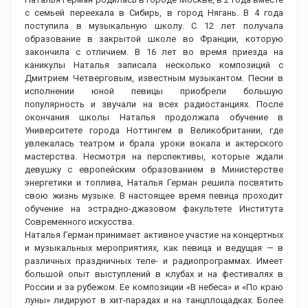
с семьей переехала в Сибирь, в город Нягань. В 4 года
поступила в музыкальную школу. С 12 лет получала
образование в закрытой школе во Франции, которую
закончила с отличием. В 16 лет во время приезда на
каникулы Наталья записала несколько композиций с
Дмитрием Четверговым, известным музыкантом. Песни в
исполнении юной певицы приобрели большую
популярность и звучали на всех радиостанциях. После
окончания школы Наталья продолжала обучение в
Университете города Ноттингем в Великобритании, где
увлекалась театром и брала уроки вокала и актерского
мастерства. Несмотря на перспективы, которые ждали
девушку с европейским образованием в Министерстве
энергетики и топлива, Наталья Герман решила посвятить
свою жизнь музыке. В настоящее время певица проходит
обучение на эстрадно-джазовом факультете Института
Современного искусства.
Наталья Герман принимает активное участие на концертных
и музыкальных мероприятиях, как певица и ведущая — в
различных праздничных теле- и радиопрограммах. Имеет
большой опыт выступлений в клубах и на фестивалях в
России и за рубежом. Ее композиции «В небеса» и «По краю
луны» лидируют в хит-парадах и на танцплощадках. Более