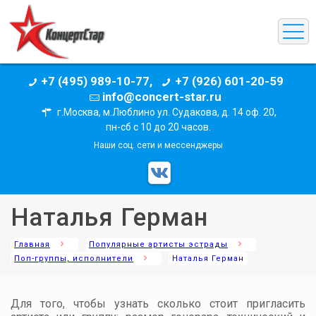
+7 (495) 989-10-77,
+7 (926) 601-20-59
info@concert-star.ru
г.Москва, м.Люблино ул. Судакова, д. 14 оф. 20,
пн-сб с 10 до 20 часов.
Наши соц. сети и мессенджеры
Наталья Герман
Главная
Популярные артисты эстрады
Поп-группы, исполнители
Наталья Герман
Для того, чтобы узнать сколько стоит пригласить