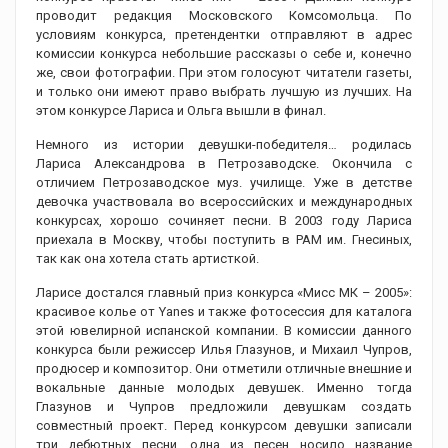
проводит редакция Московского Комсомольца. По
условиям конкурса, претендентки отправляют в адрес
комиссии конкурса небольшие рассказы о себе и, конечно
же, свои фотографии. При этом голосуют читатели газеты,
и только они имеют право выбрать лучшую из лучших. На
этом конкурсе Лариса и Ольга вышли в финал.
Немного из истории девушки-победителя… родилась
Лариса Александрова в Петрозаводске. Окончила с
отличием Петрозаводское муз. училище. Уже в детстве
девочка участвовала во всероссийских и международных
конкурсах, хорошо сочиняет песни. В 2003 году Лариса
приехала в Москву, чтобы поступить в РАМ им. Гнесиных,
так как она хотела стать артисткой.
Ларисе достался главный приз конкурса «Мисс МК – 2005»:
красивое колье от Yanes и также фотосессия для каталога
этой ювелирной испанской компании. В комиссии данного
конкурса были режиссер Илья Глазунов, и Михаил Чупров,
продюсер и композитор. Они отметили отличные внешние и
вокальные данные молодых девушек. Именно тогда
Глазунов и Чупров предложили девушкам создать
совместный проект. Перед конкурсом девушки записали
три дебютных песни, одна из песен носило название