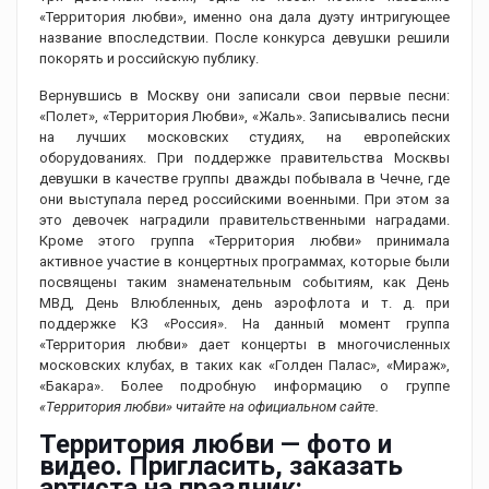
«Территория любви», именно она дала дуэту интригующее
название впоследствии. После конкурса девушки решили
покорять и российскую публику.
Вернувшись в Москву они записали свои первые песни:
«Полет», «Территория Любви», «Жаль». Записывались песни
на лучших московских студиях, на европейских
оборудованиях. При поддержке правительства Москвы
девушки в качестве группы дважды побывала в Чечне, где
они выступала перед российскими военными. При этом за
это девочек наградили правительственными наградами.
Кроме этого группа «Территория любви» принимала
активное участие в концертных программах, которые были
посвящены таким знаменательным событиям, как День
МВД, День Влюбленных, день аэрофлота и т. д. при
поддержке КЗ «Россия». На данный момент группа
«Территория любви» дает концерты в многочисленных
московских клубах, в таких как «Голден Палас», «Мираж»,
«Бакара». Более подробную информацию о группе
«Территория любви» читайте на официальном сайте.
Территория любви — фото и
видео. Пригласить, заказать
артиста на праздник: