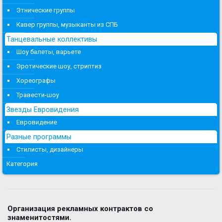
Этнические группы
Кавер группы, музыканты из СПБ
Танцевальные коллективы
Шоу балеты, варьете
Эротические шоу, стриптиз
Хореографы
Травести-шоу
Звезды Евровидения
Евровидение
Разные программы
Стилисты, дизайнеры
Категория
Организация рекламных контрактов со
знаменитостями.