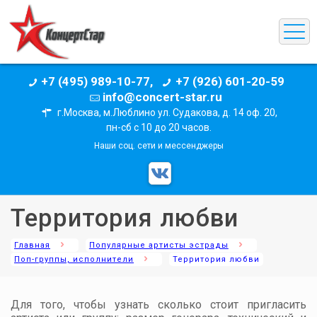
+7 (495) 989-10-77,
+7 (926) 601-20-59
info@concert-star.ru
г.Москва, м.Люблино ул. Судакова, д. 14 оф. 20,
пн-сб с 10 до 20 часов.
Наши соц. сети и мессенджеры
Территория любви
Главная
Популярные артисты эстрады
Поп-группы, исполнители
Территория любви
Для того, чтобы узнать сколько стоит пригласить