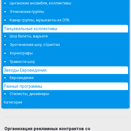
Цыганские ансамбли, коллективы
Этнические группы
Кавер группы, музыканты из СПБ
Танцевальные коллективы
Шоу балеты, варьете
Эротические шоу, стриптиз
Хореографы
Травести-шоу
Звезды Евровидения
Евровидение
Разные программы
Стилисты, дизайнеры
Категория
Организация рекламных контрактов со