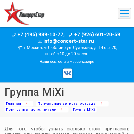
+7 (495) 989-10-77,
+7 (926) 601-20-59
info@concert-star.ru
г.Москва, м.Люблино ул. Судакова, д. 14 оф. 20,
пн-сб с 10 до 20 часов.
Наши соц. сети и мессенджеры
Группа MiXi
Главная
Популярные артисты эстрады
Поп-группы, исполнители
Группа MiXi
Для того, чтобы узнать сколько стоит пригласить