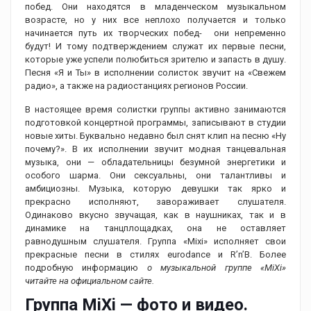
побед. Они находятся в младенческом музыкальном
возрасте, но у них все неплохо получается и только
начинается путь их творческих побед- они непременно
будут! И тому подтверждением служат их первые песни,
которые уже успели полюбиться зрителю и запасть в душу.
Песня «Я и Ты» в исполнении солисток звучит на «Свежем
радио», а также на радиостанциях регионов России.
В настоящее время солистки группы активно занимаются
подготовкой концертной программы, записывают в студии
новые хиты. Буквально недавно был снят клип на песню «Ну
почему?». В их исполнении звучит модная танцевальная
музыка, они — обладательницы безумной энергетики и
особого шарма. Они сексуальны, они талантливы и
амбициозны. Музыка, которую девушки так ярко и
прекрасно исполняют, завораживает слушателя.
Одинаково вкусно звучащая, как в наушниках, так и в
динамике на танцплощадках, она не оставляет
равнодушным слушателя. Группа «Mixi» исполняет свои
прекрасные песни в стилях eurodance и R’n’B. Более
подробную информацию
о музыкальной группе «MiXi»
читайте на официальном сайте.
Группа MiXi — фото и видео.