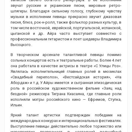
звучат русские и украинские песни, мировые ретро-
шлягеры. Благодаря сильному голосу, глубокому чувству
музыки в исполнении певицы прекрасно звучит джазовая
песня, блюз, рок-н-ролл, также фольклор разных культур, в
том числе восточной, еврейской, португальской, испанской,
цыганской и др. Айра часто выступает совместно с
профессиональным гитаристом и поет шедевры Владимира
Высоцкого.
В творческом арсенале талантливой певицы помимо
сольных концертов есть и театральные работы. Более 4 лет
она работала в качестве актрисы в театре «С Улицы Роз».
Являлась исполнительницей главных ролей в мюзиклах
«Свадебный переполох», «Вестсайдская история», «На
Абордаж» и т.д. У Айры имеется и сыгранная эпизодическая
роль в российском художественном фильме «Заяц над
бездной» режиссера Тиграна Киасаяна, где главные роли
исполняли мэтры российского кино — Ефремов, Ступка,
Ильин.
Яркий талант артистки подтвержден победами на
международных конкурах и интернациональных фестивалях.
Выступление певицы действительно любое торжество или
мероприятие превращает в настоящий волшебный