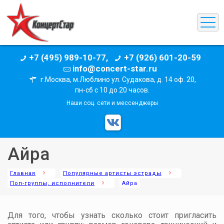
+7 (495) 989-10-77,
+7 (926) 601-20-59
info@concert-star.ru
г.Москва, м.Люблино ул. Судакова, д. 14 оф. 20,
пн-сб с 10 до 20 часов.
Наши соц. сети и мессенджеры
Айра
Главная
Популярные артисты эстрады
Поп-группы, исполнители
Айра
Для того, чтобы узнать сколько стоит пригласить