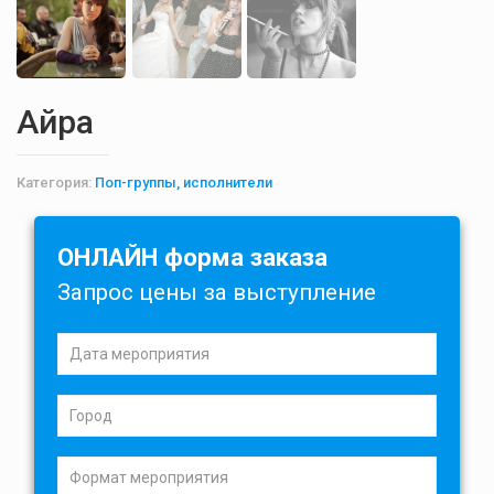
Айра
Категория:
Поп-группы, исполнители
ОНЛАЙН форма заказа
Запрос цены за выступление