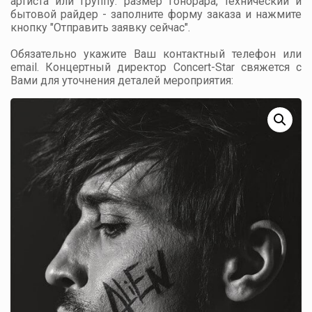
артиста или группу: размер гонорара, технический и
бытовой райдер - заполните форму заказа и нажмите
кнопку "Отправить заявку сейчас".
Обязательно укажите Ваш контактный телефон или
email. Концертный директор Concert-Star свяжется с
Вами для уточнения деталей мероприятия: