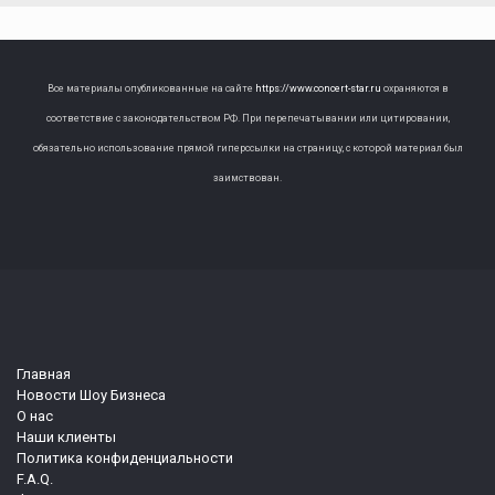
Все материалы опубликованные на сайте
https://www.concert-star.ru
охраняются в
соответствие с законодательством РФ. При перепечатывании или цитировании,
обязательно использование прямой гиперссылки на страницу, с которой материал был
заимствован.
Главная
Новости Шоу Бизнеса
О нас
Наши клиенты
Политика конфиденциальности
F.A.Q.