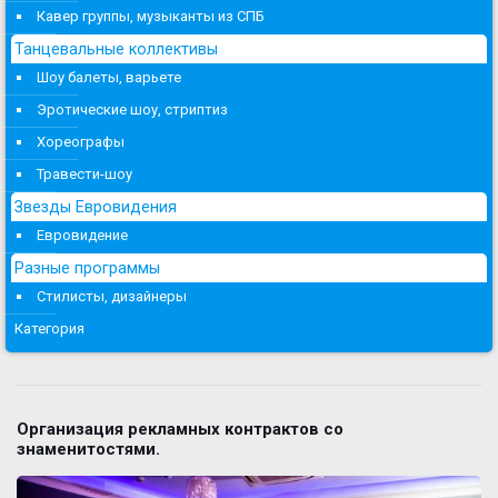
Кавер группы, музыканты из СПБ
Танцевальные коллективы
Шоу балеты, варьете
Эротические шоу, стриптиз
Хореографы
Травести-шоу
Звезды Евровидения
Евровидение
Разные программы
Стилисты, дизайнеры
Категория
Организация рекламных контрактов со
знаменитостями.