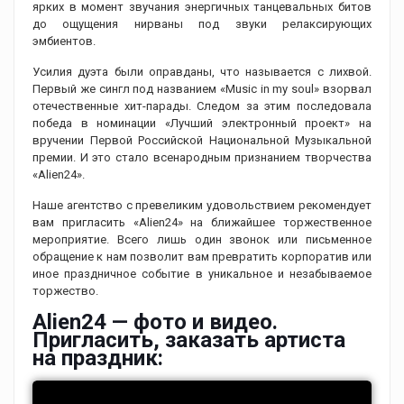
ярких в момент звучания энергичных танцевальных битов
до ощущения нирваны под звуки релаксирующих
эмбиентов.
Усилия дуэта были оправданы, что называется с лихвой.
Первый же сингл под названием «Music in my soul» взорвал
отечественные хит-парады. Следом за этим последовала
победа в номинации «Лучший электронный проект» на
вручении Первой Российской Национальной Музыкальной
премии. И это стало всенародным признанием творчества
«Alien24».
Наше агентство с превеликим удовольствием рекомендует
вам пригласить «Alien24» на ближайшее торжественное
мероприятие. Всего лишь один звонок или письменное
обращение к нам позволит вам превратить корпоратив или
иное праздничное событие в уникальное и незабываемое
торжество.
Alien24 — фото и видео.
Пригласить, заказать артиста
на праздник: