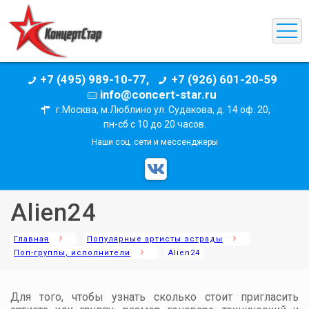
+7 (495) 989-10-77,
+7 (926) 601-20-59
info@concert-star.ru
г.Москва, м.Люблино ул. Судакова, д. 14 оф. 20,
пн-сб с 10 до 20 часов.
Наши соц. сети и мессенджеры
Alien24
Главная
Популярные артисты эстрады
Поп-группы, исполнители
Alien24
Для того, чтобы узнать сколько стоит пригласить