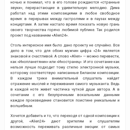
ночью и понимал, что в его голове рождаются «странные
звуки», перерастающие в удивительную мелодию. Дима
работал над этими композициями в любое свободное
время: в перерывах между гастролями и в паузах между
концертами. А затем настало время показать новую грань
своего творчества горячо любимой публике. Так родился
проект под названием «Alien24».
Столь интересное имя было дано проекту не случайно. Все
дело в том, что для обоих мужчин цифра «24» является
знаковой и счастливой. А слово «Alien» — можно перевести,
как «Инопланетянин» или «Иностранец». И это сочетание как
нельзя лучше подходит тому стилю электронной музыки,
которому соответствую написанные Биланом композиции.
В каждом треке внимательный слушатель найдет
отражение мыслей и переживания самого музыканта. Ведь
в каждой ноте живет частичка чуткой души автора. А в
сочетании с его безупречными вокальными данными
каждое произведение становится поистине уникальным и
волшебным.
Хочется добавить и то, что переходя от одной композиции к
другой, «Alien24» дают зрителям и слушателям
возможность переживать различные эмоции: от самых