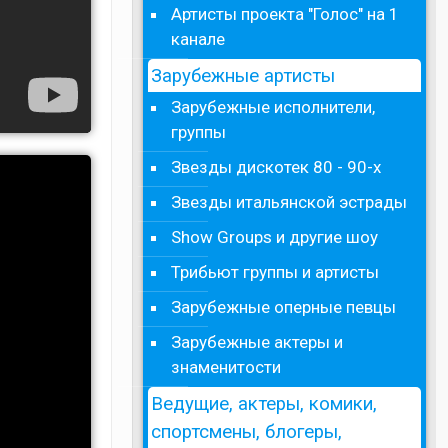
Артисты проекта "Голос" на 1
канале
Зарубежные артисты
Зарубежные исполнители,
группы
Звезды дискотек 80 - 90-х
Звезды итальянской эстрады
Show Groups и другие шоу
Трибьют группы и артисты
Зарубежные оперные певцы
Зарубежные актеры и
знаменитости
Ведущие, актеры, комики,
спортсмены, блогеры,