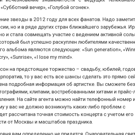
«Субботний вечер», «Голубой огонек».
е звезды в 2012 году для всех фанатов. Надо заметит
сии, но и в ряде других стран ближайшего зарубежья. И
 но и стала совмещать участие с ведением активной сол
 который был успешно раскуплен любителями качественн
о альбома являются следующие: «Sun generation», «Winn
cry», «Sunrise», «I lose my mind».
сон на предстоящее торжество – свадьбу, юбилей, годо
поратив, то у вас есть все шансы сделать это прямо се
лена подробная информация об артистке. Вы сможете бе
тографиями, клипами, востребованными хитами и прайс-
пления. На сайте агента можно найти телефонный номер 
му у вас не должно возникнуть каких-либо проблем с
ет рассчитана точная стоимость концерта с учетом его
сти от Москвы и масштабов праздника.
овня вам определенно не придется. Очаровательная све