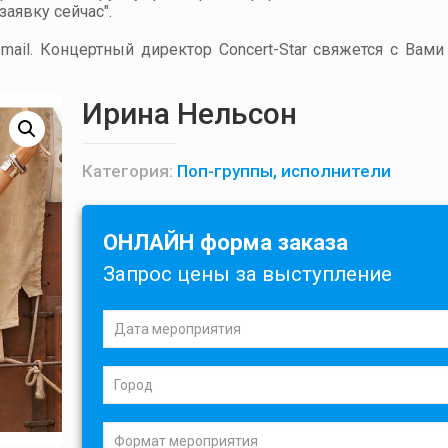
аявку сейчас".
ail. Концертный директор Concert-Star свяжется с Вами
Ирина Нельсон
Категория:
Поп-группы, исполнители
ОНЛАЙН форма заказа
Запрос цены за выступление