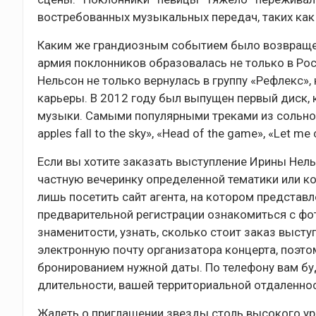
востребованных музыкальных передач, таких как 
Каким же грандиозным событием было возвращени
армия поклонников образовалась не только в Рос
Нельсон не только вернулась в группу «Рефлекс»,
карьеры. В 2012 году был выпущен первый диск,
музыки. Самыми популярными треками из сольног
apples fall to the sky», «Head of the game», «Let me 
Если вы хотите заказать выступление Ирины Нель
частную вечеринку определенной тематики или кор
лишь посетить сайт агента, на котором представ
предварительной регистрации ознакомиться с фо
знаменитости, узнать, сколько стоит заказ высту
электронную почту организатора концерта, поэто
бронированием нужной даты. По телефону вам буд
длительности, вашей территориальной отдаленно
Жалеть о приглашении звезды столь высокого ур