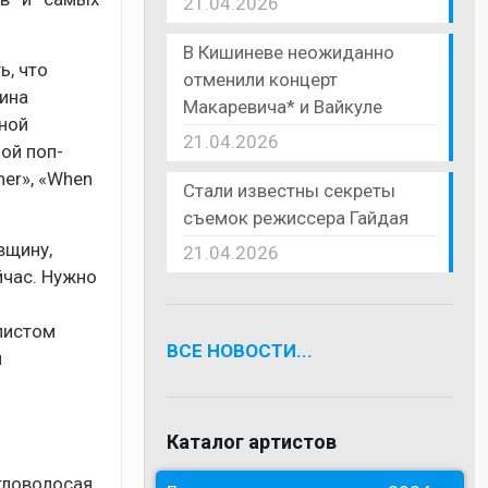
21.04.2026
В Кишиневе неожиданно
ь, что
отменили концерт
рина
Макаревича* и Вайкуле
ьной
21.04.2026
ой поп-
er», «When
Стали известны секреты
съемок режиссера Гайдая
вщину,
21.04.2026
йчас. Нужно
з
листом
ВСЕ НОВОСТИ...
и
Каталог артистов
тловолосая