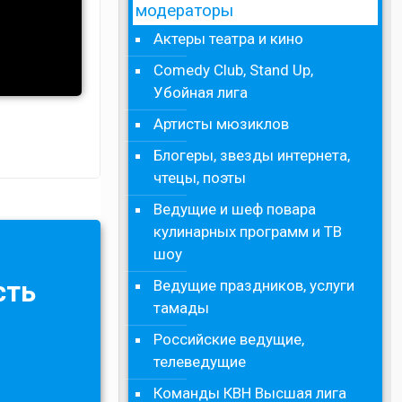
модераторы
Актеры театра и кино
Comedy Club, Stand Up,
Убойная лига
Артисты мюзиклов
Блогеры, звезды интернета,
чтецы, поэты
Ведущие и шеф повара
кулинарных программ и ТВ
шоу
Ведущие праздников, услуги
сть
тамады
Российские ведущие,
телеведущие
Команды КВН Высшая лига