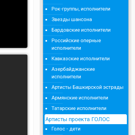
Рок-группы, исполнители
Звезды шансона
Бардовские исполнители
Российские оперные
исполнители
Кавказские исполнители
Азербайджанские
исполнители
Артисты Башкирской эстрады
Армянские исполнители
Татарские исполнители
Артисты проекта ГОЛОС
Голос - дети