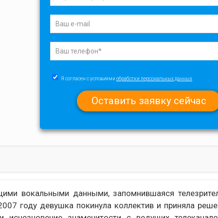
Я согласен с условиями
обработки персональных данных
щими вокальными данными, запомнившаяся телезрите
2007 году девушка покинула коллектив и приняла реше
и исчезновение знаменитости с ведущих телеканал