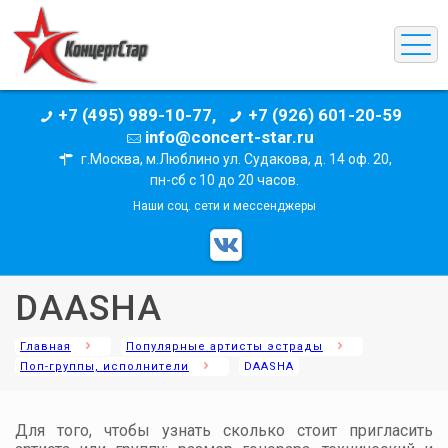
+7 (495) 989-10-77,
+7 (926) 601-20-59
info@concert-star.ru
г.Москва, м.Люблино ул. Судакова, д. 14 оф. 20,
пн-сб с 10 до 20 часов.
Наши соц. сети и мессенджеры
DAASHA
Главная
Популярные артисты эстрады
Поп-группы, исполнители
DAASHA
Для того, чтобы узнать сколько стоит пригласить