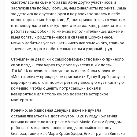
смотрелась на сцене гораздо ярче других участников и
заслуживала победы больше, чем финалисты проекта. Сама
же девочка не опустила руки и не разочаровалась в себе
после поражения. Напротив, Дарья признается, что участие
в телешоу дало ей стимул двигаться дальше, развиваться и
работать над собой. По мнению исполнительницы, даже не
имея богатых родственников и связей в шоу-бизнесе,
можно добиться успеха. Нет ничего невозможного, главное
– желание, вера в собственные силы и упорный труд.
Стремление девочки к самосовершенствованию принесло
свои плоды. Уже через год после участия в «Голосе»
DAASHA получила главную роль в семейном мюзикле
«Мечтатели» — прежде, чем пригласить Дашу Щербакову на
мероприятие, стоит посмотреть эту веселую музыкальную
комедию, чтобы оценить потрясающий вокал и
невероятное для столь юного возраста актерское
мастерство.
Конечно, амбициозная девушка даже не думала
останавливаться на достигнутом. В 2019 году 15-летняя
певица подписала контракт с Velvet Music. С этим брендом
работают мегапопулярные звезды российского шоу-
бизнеса, такие, как Мари Краймбрери, Елка, группа «Винтаж»