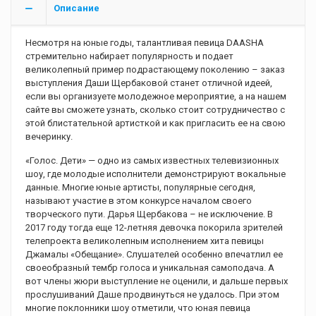
Описание
Несмотря на юные годы, талантливая певица DAASHA
стремительно набирает популярность и подает
великолепный пример подрастающему поколению – заказ
выступления Даши Щербаковой станет отличной идеей,
если вы организуете молодежное мероприятие, а на нашем
сайте вы сможете узнать, сколько стоит сотрудничество с
этой блистательной артисткой и как пригласить ее на свою
вечеринку.
«Голос. Дети» — одно из самых известных телевизионных
шоу, где молодые исполнители демонстрируют вокальные
данные. Многие юные артисты, популярные сегодня,
называют участие в этом конкурсе началом своего
творческого пути. Дарья Щербакова – не исключение. В
2017 году тогда еще 12-летняя девочка покорила зрителей
телепроекта великолепным исполнением хита певицы
Джамалы «Обещание». Слушателей особенно впечатлил ее
своеобразный тембр голоса и уникальная самоподача. А
вот члены жюри выступление не оценили, и дальше первых
прослушиваний Даше продвинуться не удалось. При этом
многие поклонники шоу отметили, что юная певица