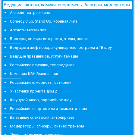
Ведущие, актеры, комики, спортсмены, блогеры, модераторы
Актеры театра и кино
Comedy Club, Stand Up, Убойная лига
Артисты мюзиклов
Блогеры, звезды интернета, чтецы, поэты
Ведущие и шеф повара кулинарных программ и ТВ шоу
Ведущие праздников, услуги тамады
Российские ведущие, телеведущие
Команды КВН Высшая лига
Российские юмористы, сатирики
Участники проекта дом 2
Шоу двойников, пародийное шоу
Российские спортсмены и комментаторы
Выездные спектакли, антрепризы
Модераторы, спикеры, бизнес тренеры
Даешь молодежь, участники