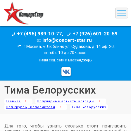
+7 (495) 989-10-77,
+7 (926) 601-20-59
info@concert-star.ru
г.Москва, м.Люблино ул. Судакова, д. 14 оф. 20,
пн-сб с 10 до 20 часов.
Наши соц. сети и мессенджеры
Тима Белорусских
Главная
Популярные артисты эстрады
Поп-группы, исполнители
Тима Белорусских
Для того, чтобы узнать сколько стоит пригласить