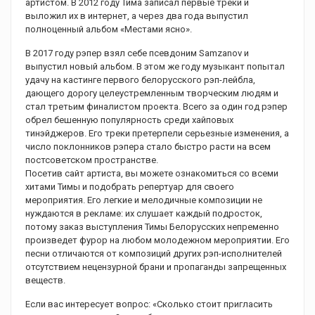
артистом. В 2012 году Тима записал первые треки и
выложил их в интернет, а через два года выпустил
полноценный альбом «Местами ясно».
В 2017 году рэпер взял себе псевдоним Samzanov и
выпустил новый альбом. В этом же году музыкант попытал
удачу на кастинге первого белорусского рэп-лейбла,
дающего дорогу целеустремленным творческим людям и
стал третьим финалистом проекта. Всего за один год рэпер
обрел бешенную популярность среди хайповых
тинэйджеров. Его треки претерпели серьезные изменения, а
число поклонников рэпера стало быстро расти на всем
постсоветском пространстве.
Посетив сайт артиста, вы можете ознакомиться со всеми
хитами Тимы и подобрать репертуар для своего
мероприятия. Его легкие и мелодичные композиции не
нуждаются в рекламе: их слушает каждый подросток,
потому заказ выступления Тимы Белорусских непременно
произведет фурор на любом молодежном мероприятии. Его
песни отличаются от композиций других рэп-исполнителей
отсутствием нецензурной брани и пропаганды запрещенных
веществ.
Если вас интересует вопрос: «Сколько стоит пригласить