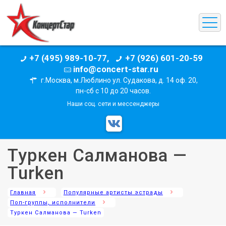
+7 (495) 989-10-77,
+7 (926) 601-20-59
info@concert-star.ru
г.Москва, м.Люблино ул. Судакова, д. 14 оф. 20,
пн-сб с 10 до 20 часов.
Наши соц. сети и мессенджеры
Туркен Салманова —
Turken
Главная
Популярные артисты эстрады
Поп-группы, исполнители
Туркен Салманова — Turken