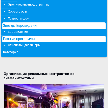
Эротические шоу, стриптиз
Хореографы
Травести-шоу
Звезды Евровидения
Евровидение
Разные программы
Стилисты, дизайнеры
Категория
Организация рекламных контрактов со
знаменитостями.