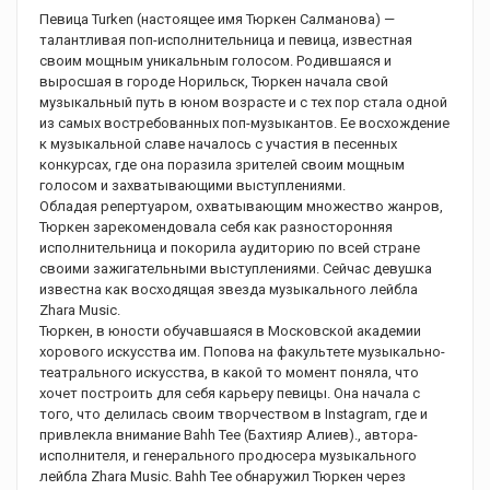
Певица Turken (настоящее имя Тюркен Салманова) —
талантливая поп-исполнительница и певица, известная
своим мощным уникальным голосом. Родившаяся и
выросшая в городе Норильск, Тюркен начала свой
музыкальный путь в юном возрасте и с тех пор стала одной
из самых востребованных поп-музыкантов. Ее восхождение
к музыкальной славе началось с участия в песенных
конкурсах, где она поразила зрителей своим мощным
голосом и захватывающими выступлениями.
Обладая репертуаром, охватывающим множество жанров,
Тюркен зарекомендовала себя как разносторонняя
исполнительница и покорила аудиторию по всей стране
своими зажигательными выступлениями. Сейчас девушка
известна как восходящая звезда музыкального лейбла
Zhara Music.
Тюркен, в юности обучавшаяся в Московской академии
хорового искусства им. Попова на факультете музыкально-
театрального искусства, в какой то момент поняла, что
хочет построить для себя карьеру певицы. Она начала с
того, что делилась своим творчеством в Instagram, где и
привлекла внимание Bahh Tee (Бахтияр Алиев)., автора-
исполнителя, и генерального продюсера музыкального
лейбла Zhara Music. Bahh Tee обнаружил Тюркен через