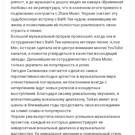
репост, и до музыканта дошло видео ее кавера «Временная
любовь» из ее репертуара, что в конечном итоге привело к
подписанию контракта с Zhara Music. Тюркен считает эту
судьбоносную встречу с Bahh Tee чудом, изменившим ее
жизнь и позволившим ей полностью реализовать свою
страсть к пению.
Большой музыкальный прорыв произошел, когда она в
сотрудничестве с Bahh Tee написала хитовую песню «Love
Me», которая сделала ее в центре внимания многих YouTube
каналов, и помогла утвердиться в качестве восходящей
звезды. Дальнейшее ее сотрудничество с Zhara Music
только укрепило ее популярность и успех.
Сегодня Салманова считается одной из самых
перспективных молодых артисток в музыкальном мире
отечественной поп музыки, ее поклонники всегда с
нетерпением ждут новых релизов и концертных
выступлений. Благодаря своему уникальному звучанию, и
впечатляющему вокальному диапазону, Turken имеет все
шансы в ближайшие годы продолжить свое восхождение
на олимп славы и популярности.
Тюркен уже выпустила несколько успешных музыкальных
проектов, каждый из которых демонстрирует ее
невероятный вокальный диапазон и музыкальное
мастерство. Ее уникальное звучание и оригинальный стиль