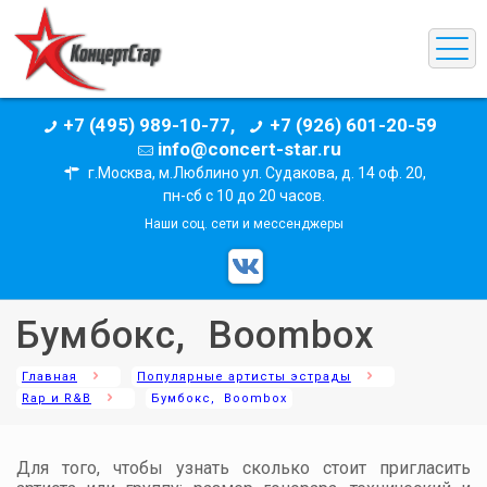
+7 (495) 989-10-77,
+7 (926) 601-20-59
info@concert-star.ru
г.Москва, м.Люблино ул. Судакова, д. 14 оф. 20,
пн-сб с 10 до 20 часов.
Наши соц. сети и мессенджеры
Бумбокс, Boombox
Главная
Популярные артисты эстрады
Rap и R&B
Бумбокс, Boombox
Для того, чтобы узнать сколько стоит пригласить