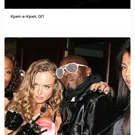
Крип-а-Крип, QП