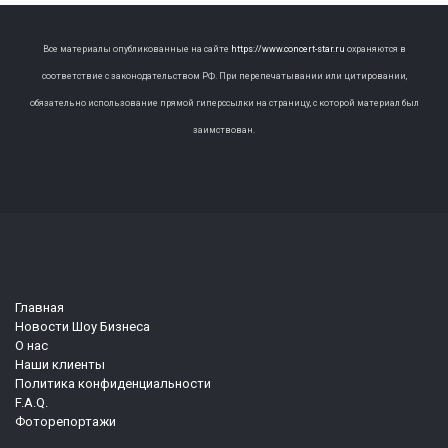
Все материалы опубликованные на сайте
https://www.concert-star.ru
охраняются в
соответствие с законодательством РФ. При перепечатывании или цитировании,
обязательно использование прямой гиперссылки на страницу, с которой материал был
заимствован.
Главная
Новости Шоу Бизнеса
О нас
Наши клиенты
Политика конфиденциальности
F.A.Q.
Фоторепортажи