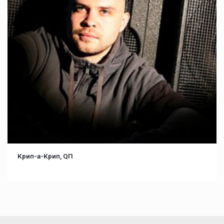
Крип-а-Крип, QП