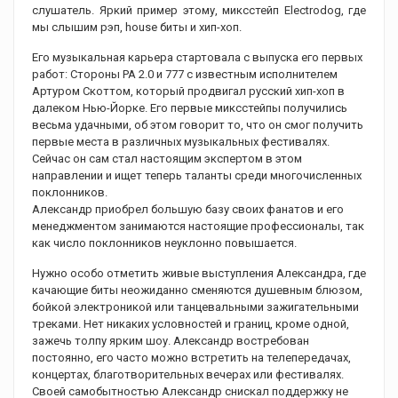
слушатель. Яркий пример этому, миксстейп Electrodog, где
мы слышим рэп, house биты и хип-хоп.
Его музыкальная карьера стартовала с выпуска его первых
работ: Стороны РА 2.0 и 777 с известным исполнителем
Артуром Скоттом, который продвигал русский хип-хоп в
далеком Нью-Йорке. Его первые миксстейпы получились
весьма удачными, об этом говорит то, что он смог получить
первые места в различных музыкальных фестивалях.
Сейчас он сам стал настоящим экспертом в этом
направлении и ищет теперь таланты среди многочисленных
поклонников.
Александр приобрел большую базу своих фанатов и его
менеджментом занимаются настоящие профессионалы, так
как число поклонников неуклонно повышается.
Нужно особо отметить живые выступления Александра, где
качающие биты неожиданно сменяются душевным блюзом,
бойкой электроникой или танцевальными зажигательными
треками. Нет никаких условностей и границ, кроме одной,
зажечь толпу ярким шоу. Александр востребован
постоянно, его часто можно встретить на телепередачах,
концертах, благотворительных вечерах или фестивалях.
Своей самобытностью Александр снискал поддержку не