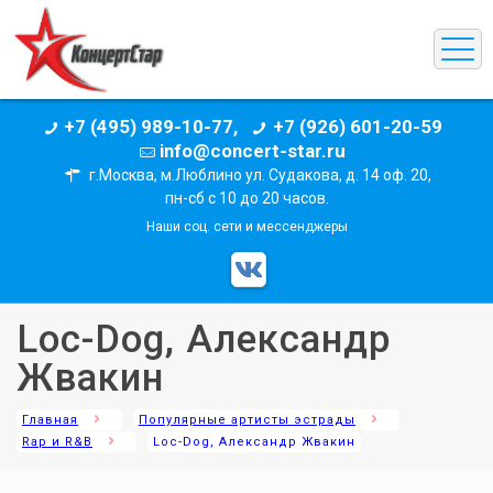
+7 (495) 989-10-77,
+7 (926) 601-20-59
info@concert-star.ru
г.Москва, м.Люблино ул. Судакова, д. 14 оф. 20,
пн-сб с 10 до 20 часов.
Наши соц. сети и мессенджеры
Loc-Dog, Александр
Жвакин
Главная
Популярные артисты эстрады
Rap и R&B
Loc-Dog, Александр Жвакин