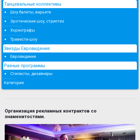
Танцевальные коллективы
Шоу балеты, варьете
Эротические шоу, стриптиз
Хореографы
Травести-шоу
Звезды Евровидения
Евровидение
Разные программы
Стилисты, дизайнеры
Категория
Организация рекламных контрактов со
знаменитостями.