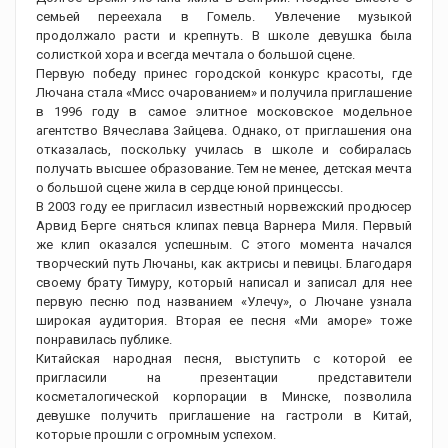
семьей переехала в Гомель. Увлечение музыкой
продолжало расти и крепнуть. В школе девушка была
солисткой хора и всегда мечтала о большой сцене.
Первую победу принес городской конкурс красоты, где
Лючана стала «Мисс очарованием» и получила приглашение
в 1996 году в самое элитное московское модельное
агентство Вячеслава Зайцева. Однако, от приглашения она
отказалась, поскольку училась в школе и собиралась
получать высшее образование. Тем не менее, детская мечта
о большой сцене жила в сердце юной принцессы.
В 2003 году ее пригласил известный норвежский продюсер
Арвид Берге сняться клипах певца Варнера Миля. Первый
же клип оказался успешным. С этого момента начался
творческий путь Лючаны, как актрисы и певицы. Благодаря
своему брату Тимуру, который написал и записал для нее
первую песню под названием «Улечу», о Лючане узнала
широкая аудитория. Вторая ее песня «Ми аморе» тоже
понравилась публике.
Китайская народная песня, выступить с которой ее
пригласили на презентации представители
косметалогической корпорации в Минске, позволила
девушке получить приглашение на гастроли в Китай,
которые прошли с огромным успехом.