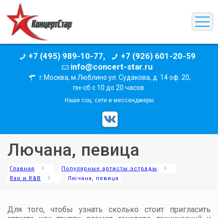
+7 (495) 989-10-77,
+7 (926) 601-20-59
info@concert-star.ru
г.Москва, м.Люблино ул. Судакова, д. 14 оф. 20,
пн-сб с 10 до 20 часов.
Наши соц. сети и мессенджеры
Лючана, певица
Главная
Популярные артисты эстрады
Rap и R&B
Лючана, певица
Для того, чтобы узнать сколько стоит пригласить