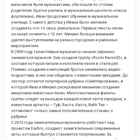
мальчиков были музыкантами, оба пошли по стопам
родителей. Братья учились в музыкальной школе по классу
фортепиано, Иван продолжил обучение в музыкальном
училище. С самого детства у Ивана было желание
создавать что-то свое, уникальное. Первые тексты песен
он начал сочинять с 12 лет. Михаил больше внимания
уделял выступлениям на разных городских и районных
мероприятиях.
В 2009 году талантливые музыканты начали серьезно
заниматься музыкой. Они создали группу «Room RecordZ», в
составе которой писали и исполняли песни в стиле реп.
Помимо создания композиций братья занимались видео-
подкастами, в них они общались с известными звездами. До
сих пор остается популярной рубрика «Сэмплирование», в
которой Иван и Михаил раскрывали механизм создания
минусовки известных песен. Многочисленные фанаты
группы следят за выходом каждой новой части передачи, а
известные артисты – Гуф, Баста, Каста, Bahh Tee –
оставляют только самые положительные отзывы о
рубрике.
С 2013 года замечательные музыканты работают над
проектом Darbro, создают зажигательные современные
хиты, которые быстро становятся популярными. За