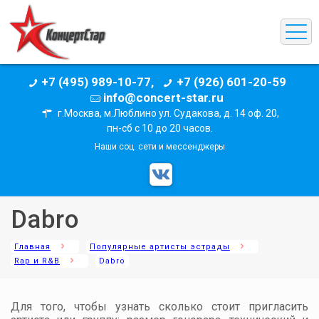
+7 (495) 989-10-77,
+7 (926) 601-20-59
info@concert-star.ru
г.Москва, м.Люблино ул. Судакова, д. 14 оф. 20,
пн-сб с 10 до 20 часов.
Наши соц. сети и мессенджеры
Dabro
Главная
Популярные артисты эстрады
Rap и R&B
Dabro
Для того, чтобы узнать сколько стоит пригласить