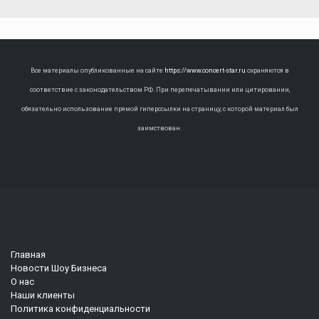
Все материалы опубликованные на сайте
https://www.concert-star.ru
охраняются в
соответствие с законодательством РФ. При перепечатывании или цитировании,
обязательно использование прямой гиперссылки на страницу, с которой материал был
заимствован.
Главная
Новости Шоу Бизнеса
О нас
Наши клиенты
Политика конфиденциальности