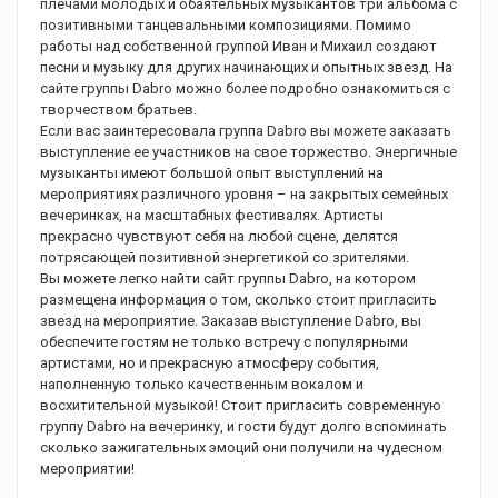
плечами молодых и обаятельных музыкантов три альбома с
позитивными танцевальными композициями. Помимо
работы над собственной группой Иван и Михаил создают
песни и музыку для других начинающих и опытных звезд. На
сайте группы Dabro можно более подробно ознакомиться с
творчеством братьев.
Если вас заинтересовала группа Dabro вы можете заказать
выступление ее участников на свое торжество. Энергичные
музыканты имеют большой опыт выступлений на
мероприятиях различного уровня – на закрытых семейных
вечеринках, на масштабных фестивалях. Артисты
прекрасно чувствуют себя на любой сцене, делятся
потрясающей позитивной энергетикой со зрителями.
Вы можете легко найти сайт группы Dabro, на котором
размещена информация о том, сколько стоит пригласить
звезд на мероприятие. Заказав выступление Dabro, вы
обеспечите гостям не только встречу с популярными
артистами, но и прекрасную атмосферу события,
наполненную только качественным вокалом и
восхитительной музыкой! Стоит пригласить современную
группу Dabro на вечеринку, и гости будут долго вспоминать
сколько зажигательных эмоций они получили на чудесном
мероприятии!