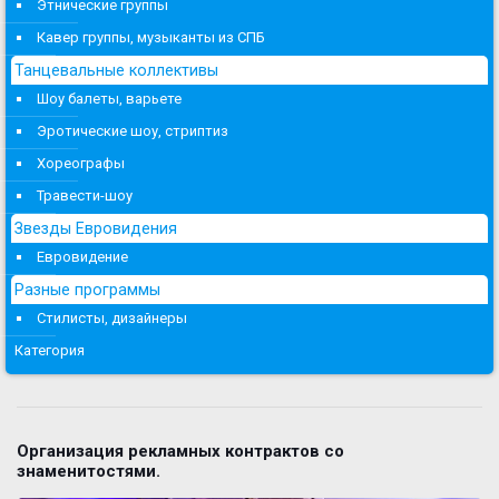
Этнические группы
Кавер группы, музыканты из СПБ
Танцевальные коллективы
Шоу балеты, варьете
Эротические шоу, стриптиз
Хореографы
Травести-шоу
Звезды Евровидения
Евровидение
Разные программы
Стилисты, дизайнеры
Категория
Организация рекламных контрактов со
знаменитостями.