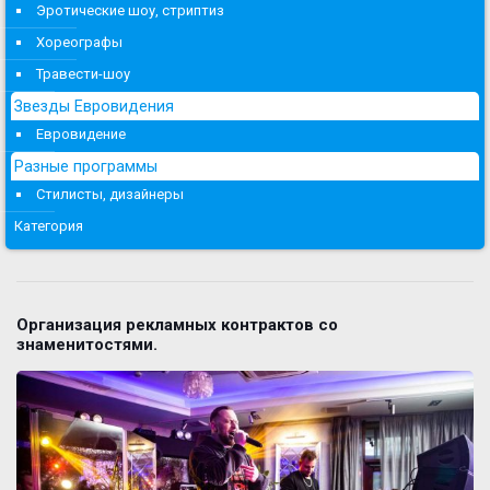
Эротические шоу, стриптиз
Хореографы
Травести-шоу
Звезды Евровидения
Евровидение
Разные программы
Стилисты, дизайнеры
Категория
Организация рекламных контрактов со
знаменитостями.