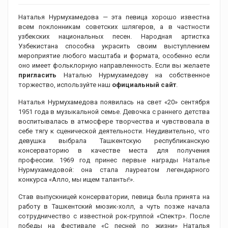
Наталья Нурмухамедова — эта певица хорошо известна
всем поклонникам советских шлягеров, а в частности
узбекских национальных песен. Народная артистка
Узбекистана способна украсить своим выступлением
мероприятие любого масштаба и формата, особенно если
оно имеет фольклорную направленность. Если вы желаете
пригласить
Наталью Нурмухамедову на собственное
торжество, используйте наш
официальный сайт
.
Наталья Нурмухамедова появилась на свет «20» сентября
1951 года в музыкальной семье. Девочка с раннего детства
воспитывалась в атмосфере творчества и чувствовала в
себе тягу к сценической деятельности. Неудивительно, что
девушка выбрала Ташкентскую республиканскую
консерваторию в качестве места для получения
профессии. 1969 год принес первые награды Наталье
Нурмухамедовой: она стала лауреатом легендарного
конкурса «Алло, мы ищем таланты!».
Став выпускницей консерватории, певица была принята на
работу в Ташкентский мюзик-холл, а чуть позже начала
сотрудничество с известной рок-группой «Спектр». После
победы на фестивале «С песней по жизни» Наталья