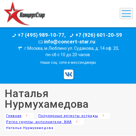
+7 (495) 989-10-77,
+7 (926) 601-20-59
info@concert-star.ru
г.Москва, м.Люблино ул. Судакова, д. 14 оф. 20,
пн-сб с 10 до 20 часов.
Наши соц. сети и мессенджеры
Наталья
Нурмухамедова
Главная
Популярные артисты эстрады
Ретро группы, исполнители, ВИА
Наталья Нурмухамедова