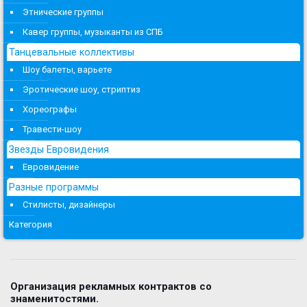
Этнические группы
Кавер группы, музыканты из СПБ
Танцевальные коллективы
Шоу балеты, варьете
Эротические шоу, стриптиз
Хореографы
Травести-шоу
Звезды Евровидения
Евровидение
Разные программы
Стилисты, дизайнеры
Категория
Организация рекламных контрактов со
знаменитостями.