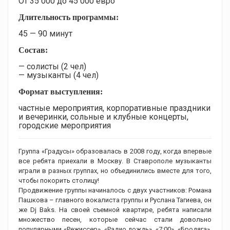
От 35 000 до 45 000 евро
Длительность программы:
45 — 90 минут
Состав:
— солисты (2 чел)
— музыканты (4 чел)
Формат выступления:
частные мероприятия, корпоративные праздники
и вечеринки, сольные и клубные концерты,
городские мероприятия
Группа «Градусы» образовалась в 2008 году, когда впервые
все ребята приехали в Москву. В Ставрополе музыканты
играли в разных группах, но объединились вместе для того,
чтобы покорить столицу!
Продвижение группы начиналось с двух участников: Романа
Пашкова – главного вокалиста группы и Руслана Тагиева, он
же Dj Baks. На своей съемной квартире, ребята написали
множество песен, которые сейчас стали довольно
популярными «Режиссер», «Радио дождь», «7:00», «Бродяга»,