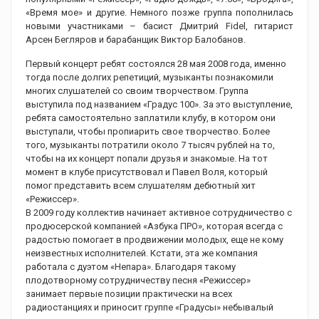
«Время мое» и другие. Немного позже группа пополнилась
новыми участниками – басист Дмитрий Fidel, гитарист
Арсен Бегляров и барабанщик Виктор Балобанов.
Первый концерт ребят состоялся 28 мая 2008 года, именно
тогда после долгих репетиций, музыканты познакомили
многих слушателей со своим творчеством. Группа
выступила под названием «Градус 100». За это выступление,
ребята самостоятельно заплатили клубу, в котором они
выступали, чтобы пропиарить свое творчество. Более
того, музыканты потратили около 7 тысяч рублей на то,
чтобы на их концерт попали друзья и знакомые. На тот
момент в клубе присутствовал и Павел Воля, который
помог представить всем слушателям дебютный хит
«Режиссер».
В 2009 году коллектив начинает активное сотрудничество с
продюсерской компанией «Азбука ПРО», которая всегда с
радостью помогает в продвижении молодых, еще не кому
неизвестных исполнителей. Кстати, эта же компания
работала с дуэтом «Непара». Благодаря такому
плодотворному сотрудничеству песня «Режиссер»
занимает первые позиции практически на всех
радиостанциях и приносит группе «Градусы» небывалый