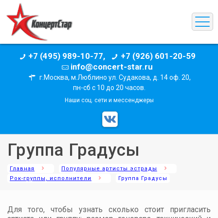
+7 (495) 989-10-77,
+7 (926) 601-20-59
info@concert-star.ru
г.Москва, м.Люблино ул. Судакова, д. 14 оф. 20,
пн-сб с 10 до 20 часов.
Наши соц. сети и мессенджеры
Группа Градусы
Главная
Популярные артисты эстрады
Рок-группы, исполнители
Группа Градусы
Для того, чтобы узнать сколько стоит пригласить