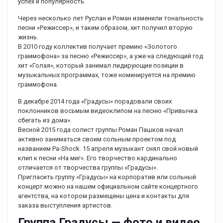
успех и популярность.
Через несколько лет Руслан и Роман изменили тональность
песни «Режиссер», и таким образом, хит получил вторую
жизнь.
В 2010 году коллектив получает премию «Золотого
граммофона» за песню «Режиссер», а уже на следующий год
хит «Голая», который занимал лидирующие позиции в
музыкальных программах, тоже номинируется на премию
граммофона.
В декабре 2014 года «Градусы» порадовали своих
поклонников восьмым видеоклипом на песню «Привычка
сбегать из дома».
Весной 2015 года солист группы Роман Пашков начал
активно заниматься своим сольным проектом под
названием Pa-Shock. 15 апреля музыкант снял свой новый
клип к песни «На миг». Его творчество кардинально
отличается от творчества группы «Градусы».
Пригласить группу «Градусы» на корпоратив или сольный
концерт можно на нашем официальном сайте концертного
агентства, на котором размещены цена и контакты для
заказа выступления артистов.
Группа Градусы — фото и видео.