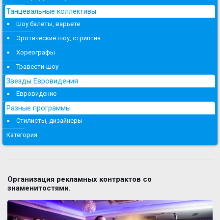
Танцевальные коллективы
Шоу балеты, варьете
Эротические шоу, стриптиз
Хореографы
Травести-шоу
Звезды Евровидения
Евровидение
Разные программы
Стилисты, дизайнеры
Категория
Организация рекламных контрактов со
знаменитостями.