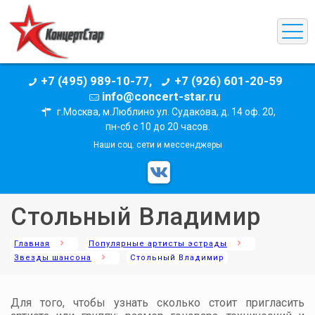
+7 (495) 989-10-77,
+7 (926) 601-20-59
info@concert-star.ru
г.Москва, м.Люблино ул. Судакова, д. 14 оф. 20,
пн-сб с 10 до 20 часов.
Наши соц. сети и мессенджеры
Стольный Владимир
Главная
Популярные артисты эстрады
Звезды шансона
Стольный Владимир
Для того, чтобы узнать сколько стоит пригласить