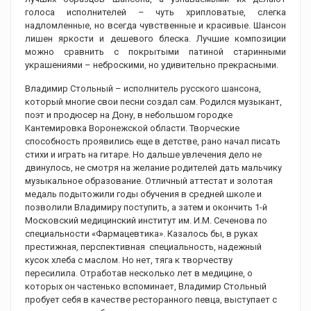
голоса исполнителей – чуть хрипловатые, слегка
надломленные, но всегда чувственные и красивые. Шансон
лишен яркости и дешевого блеска. Лучшие композиции
можно сравнить с покрытыми патиной старинными
украшениями – неброскими, но удивительно прекрасными.
Владимир Стольный – исполнитель русского шансона,
который многие свои песни создал сам. Родился музыкант,
поэт и продюсер на Дону, в небольшом городке
Кантемировка Воронежской области. Творческие
способность проявились еще в детстве, рано начал писать
стихи и играть на гитаре. Но дальше увлечения дело не
двинулось, не смотря на желание родителей дать мальчику
музыкальное образование. Отличный аттестат и золотая
медаль подытожили годы обучения в средней школе и
позволили Владимиру поступить, а затем и окончить 1-й
Московский медицинский институт им. И.М. Сеченова по
специальности «Фармацевтика». Казалось бы, в руках
престижная, перспективная специальность, надежный
кусок хлеба с маслом. Но нет, тяга к творчеству
пересилила. Отработав несколько лет в медицине, о
которых он частенько вспоминает, Владимир Стольный
пробует себя в качестве ресторанного певца, выступает с