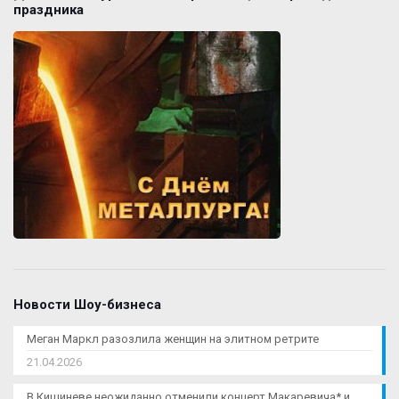
праздника
Новости Шоу-бизнеса
Меган Маркл разозлила женщин на элитном ретрите
21.04.2026
В Кишиневе неожиданно отменили концерт Макаревича* и