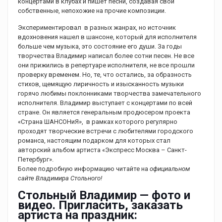
концертами в клубах и пишет песни, создавая свои
собственные, непохожие на прочие композиции.
Экспериментировал в разных жанрах, но источник
вдохновения нашел в шансоне, который для исполнителя
больше чем музыка, это состояние его души. За годы
творчества Владимир написал более сотни песен. Не все
они прижились в репертуаре исполнителя, не все прошли
проверку временем. Но, те, что остались, за образность
стихов, щемящую лиричность и изысканность музыки
горячо любимы поклонниками творчества замечательного
исполнителя. Владимир выступает с концертами по всей
стране. Он является генеральным продюсером проекта
«Страна ШАНСОНиЯ», в рамках которого регулярно
проходят творческие встречи с любителями городского
романса, настоящим подарком для которых стал
авторский альбом артиста «Экспресс Москва – Санкт-
Петербург».
Более подробную информацию читайте на
официальном
сайте Владимира Стольного!
Стольный Владимир — фото и
видео. Пригласить, заказать
артиста на праздник: