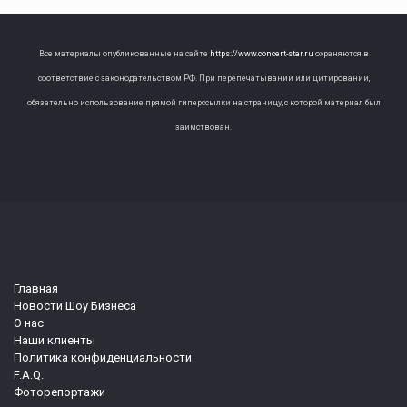
Все материалы опубликованные на сайте
https://www.concert-star.ru
охраняются в
соответствие с законодательством РФ. При перепечатывании или цитировании,
обязательно использование прямой гиперссылки на страницу, с которой материал был
заимствован.
Главная
Новости Шоу Бизнеса
О нас
Наши клиенты
Политика конфиденциальности
F.A.Q.
Фоторепортажи