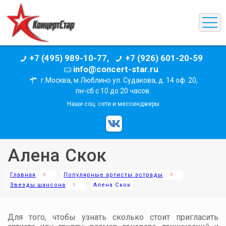
+7 (495) 989-10-77,
+7 (926) 601-20-59
info@concert-star.ru
г.Москва, м.Люблино ул. Судакова, д. 14 оф. 20,
пн-сб с 10 до 20 часов.
Наши соц. сети и мессенджеры
Алена Скок
Главная
Популярные артисты эстрады
Звезды шансона
Алена Скок
Для того, чтобы узнать сколько стоит пригласить