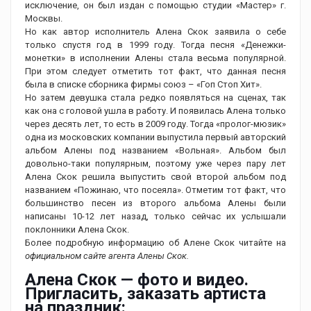
исключение, он был издан с помощью студии «Мастер» г.
Москвы.
Но как автор исполнитель Алена Скок заявила о себе
только спустя год в 1999 году. Тогда песня «Денежки-
монетки» в исполнении Алены стала весьма популярной.
При этом следует отметить тот факт, что данная песня
была в списке сборника фирмы союз – «Гоп Стоп Хит».
Но затем девушка стала редко появляться на сценах, так
как она с головой ушла в работу. И появилась Алена только
через десять лет, то есть в 2009 году. Тогда «пролог-мюзик»
одна из московских компании выпустила первый авторский
альбом Алены под названием «Вольная». Альбом был
довольно-таки популярным, поэтому уже через пару лет
Алена Скок решила выпустить свой второй альбом под
названием «Пожинаю, что посеяла». Отметим тот факт, что
большинство песен из второго альбома Алены были
написаны 10-12 лет назад, только сейчас их услышали
поклонники Алена Скок.
Более подробную информацию об Алене Скок читайте на
официальном сайте агента Алены Скок.
Алена Скок — фото и видео.
Пригласить, заказать артиста
на праздник: