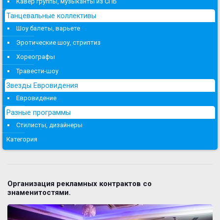
Кавер группы, музыканты из СПБ
Танцевальные коллективы
Шоу балеты, варьете
Эротические шоу, стриптиз
Хореографы
Травести-шоу
Звезды Евровидения
Евровидение
Разные программы
Стилисты, дизайнеры
Категория
Организация рекламных контрактов со
знаменитостями.