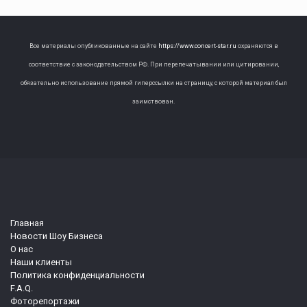
Все материалы опубликованные на сайте
https://www.concert-star.ru
охраняются в
соответствие с законодательством РФ. При перепечатывании или цитировании,
обязательно использование прямой гиперссылки на страницу, с которой материал был
заимствован.
Главная
Новости Шоу Бизнеса
О нас
Наши клиенты
Политика конфиденциальности
F.A.Q.
Фоторепортажи