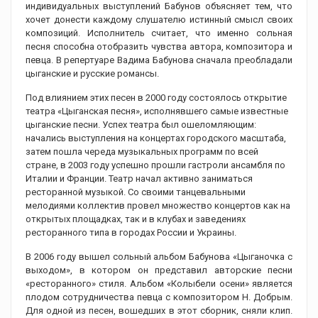
индивидуальных выступлений Бабунов объясняет тем, что
хочет донести каждому слушателю истинный смысл своих
композиций. Исполнитель считает, что именно сольная
песня способна отобразить чувства автора, композитора и
певца. В репертуаре Вадима Бабунова сначала преобладали
цыганские и русские романсы.
Под влиянием этих песен в 2000 году состоялось открытие
театра «Цыганская песня», исполнявшего самые известные
цыганские песни. Успех театра был ошеломляющим:
начались выступления на концертах городского масштаба,
затем пошла череда музыкальных программ по всей
стране, в 2003 году успешно прошли гастроли ансамбля по
Италии и Франции. Театр начал активно заниматься
ресторанной музыкой. Со своими танцевальными
мелодиями коллектив провел множество концертов как на
открытых площадках, так и в клубах и заведениях
ресторанного типа в городах России и Украины.
В 2006 году вышел сольный альбом Бабунова «Цыганочка с
выходом», в котором он представил авторские песни
«ресторанного» стиля. Альбом «Колыбели осени» является
плодом сотрудничества певца с композитором Н. Добрым.
Для одной из песен, вошедших в этот сборник, сняли клип.