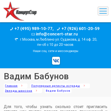
+7 (495) 989-10-77,
+7 (926) 601-20-59
info@concert-star.ru
г.Москва, м.Люблино ул. Судакова, д. 14 оф. 20,
пн-сб с 10 до 20 часов.
Наши соц. сети и мессенджеры
Вадим Бабунов
Главная
Популярные артисты эстрады
Звезды шансона
Вадим Бабунов
Для того, чтобы узнать сколько стоит пригласить