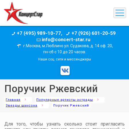
+7 (495) 989-10-77,
+7 (926) 601-20-59
info@concert-star.ru
г.Москва, м.Люблино ул. Судакова, д. 14 оф. 20,
пн-сб с 10 до 20 часов.
Наши соц. сети и мессенджеры
Поручик Ржевский
Главная
Популярные артисты эстрады
Звезды шансона
Поручик Ржевский
Для того, чтобы узнать сколько стоит пригласить