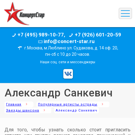
+7 (495) 989-10-77,
+7 (926) 601-20-59
info@concert-star.ru
г.Москва, м.Люблино ул. Судакова, д. 14 оф. 20,
пн-сб с 10 до 20 часов.
Наши соц. сети и мессенджеры
Александр Санкевич
Главная
Популярные артисты эстрады
Звезды шансона
Александр Санкевич
Для того, чтобы узнать сколько стоит пригласить