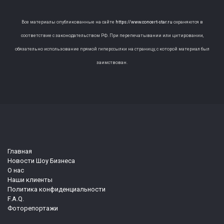
Все материалы опубликованные на сайте
https://www.concert-star.ru
охраняются в
соответствие с законодательством РФ. При перепечатывании или цитировании,
обязательно использование прямой гиперссылки на страницу, с которой материал был
заимствован.
Главная
Новости Шоу Бизнеса
О нас
Наши клиенты
Политика конфиденциальности
F.A.Q.
Фоторепортажи