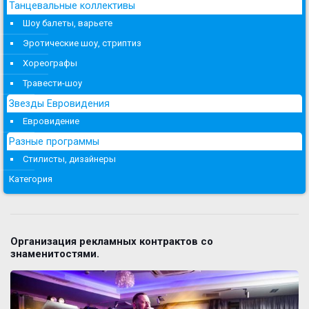
Танцевальные коллективы
Шоу балеты, варьете
Эротические шоу, стриптиз
Хореографы
Травести-шоу
Звезды Евровидения
Евровидение
Разные программы
Стилисты, дизайнеры
Категория
Организация рекламных контрактов со
знаменитостями.