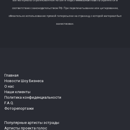
Все материалы опубликованные на сайте
https://www.concert-star.ru
охраняются в
соответствие с законодательством РФ. При перепечатывании или цитировании,
обязательно использование прямой гиперссылки на страницу, с которой материал был
заимствован.
Главная
Новости Шоу Бизнеса
О нас
Наши клиенты
Политика конфиденциальности
F.A.Q.
Фоторепортажи
Популярные артисты эстрады
Артисты проекта голос