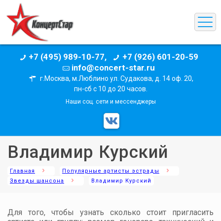
+7 (495) 989-10-77,
+7 (926) 601-20-59
info@concert-star.ru
г.Москва, м.Люблино ул. Судакова, д. 14 оф. 20,
пн-сб с 10 до 20 часов.
Наши соц. сети и мессенджеры
Владимир Курский
Главная
Популярные артисты эстрады
Звезды шансона
Владимир Курский
Для того, чтобы узнать сколько стоит пригласить