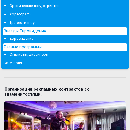
Эротические шоу, стриптиз
Хореографы
Травести-шоу
Звезды Евровидения
Евровидение
Разные программы
Стилисты, дизайнеры
Категория
Организация рекламных контрактов со
знаменитостями.