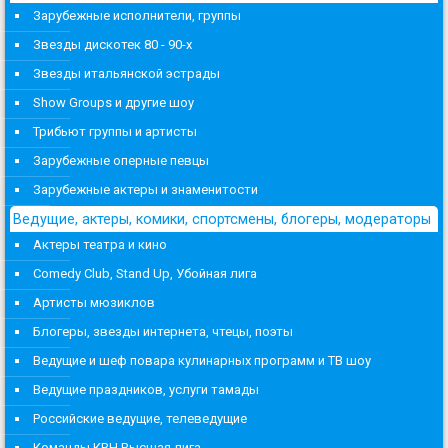
Зарубежные исполнители, группы
Звезды дискотек 80 - 90-х
Звезды итальянской эстрады
Show Groups и другие шоу
Трибьют группы и артисты
Зарубежные оперные певцы
Зарубежные актеры и знаменитости
Ведущие, актеры, комики, спортсмены, блогеры, модераторы
Актеры театра и кино
Comedy Club, Stand Up, Убойная лига
Артисты мюзиклов
Блогеры, звезды интернета, чтецы, поэты
Ведущие и шеф повара кулинарных программ и ТВ шоу
Ведущие праздников, услуги тамады
Российские ведущие, телеведущие
Команды КВН Высшая лига