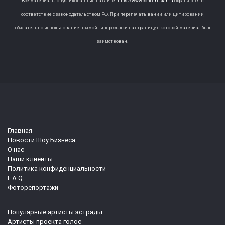
Все материалы опубликованные на сайте
https://www.concert-star.ru
охраняются в
соответствие с законодательством РФ. При перепечатывании или цитировании,
обязательно использование прямой гиперссылки на страницу, с которой материал был
заимствован.
Главная
Новости Шоу Бизнеса
О нас
Наши клиенты
Политика конфиденциальности
F.A.Q.
Фоторепортажи
Популярные артисты эстрады
Артисты проекта голос