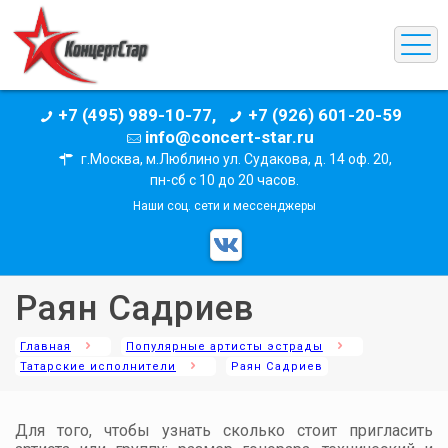
+7 (495) 989-10-77,
+7 (926) 601-20-59
info@concert-star.ru
г.Москва, м.Люблино ул. Судакова, д. 14 оф. 20,
пн-сб с 10 до 20 часов.
Наши соц. сети и мессенджеры
Раян Садриев
Главная
Популярные артисты эстрады
Татарские исполнители
Раян Садриев
Для того, чтобы узнать сколько стоит пригласить