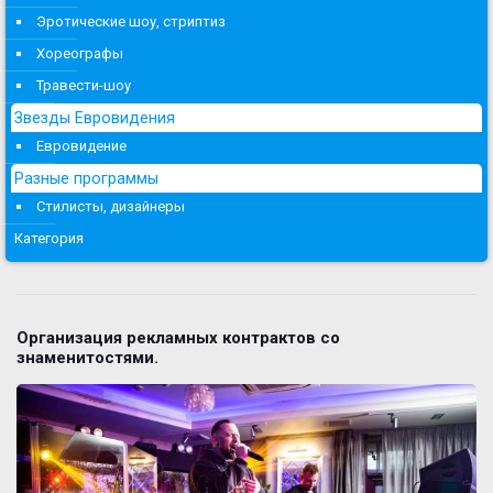
Эротические шоу, стриптиз
Хореографы
Травести-шоу
Звезды Евровидения
Евровидение
Разные программы
Стилисты, дизайнеры
Категория
Организация рекламных контрактов со
знаменитостями.