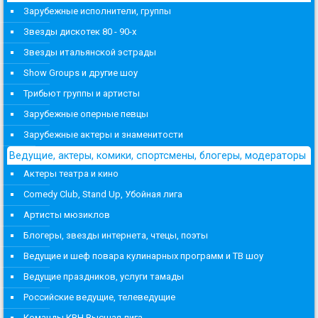
Зарубежные исполнители, группы
Звезды дискотек 80 - 90-х
Звезды итальянской эстрады
Show Groups и другие шоу
Трибьют группы и артисты
Зарубежные оперные певцы
Зарубежные актеры и знаменитости
Ведущие, актеры, комики, спортсмены, блогеры, модераторы
Актеры театра и кино
Comedy Club, Stand Up, Убойная лига
Артисты мюзиклов
Блогеры, звезды интернета, чтецы, поэты
Ведущие и шеф повара кулинарных программ и ТВ шоу
Ведущие праздников, услуги тамады
Российские ведущие, телеведущие
Команды КВН Высшая лига