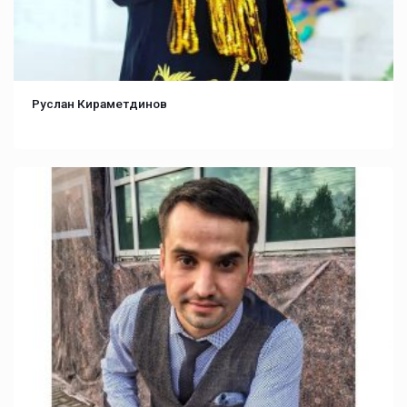
Руслан Кираметдинов