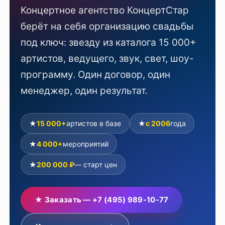
Концертное агентство КонцертСтар
берёт на себя организацию свадьбы
под ключ: звезду из каталога 15 000+
артистов, ведущего, звук, свет, шоу-
программу. Один договор, один
менеджер, один результат.
★
15 000+
артистов в базе
★
с 2006
года
★
4 000+
мероприятий
★
200 000 ₽
— старт цен
★ Заказать — +7 (495) 989-10-77