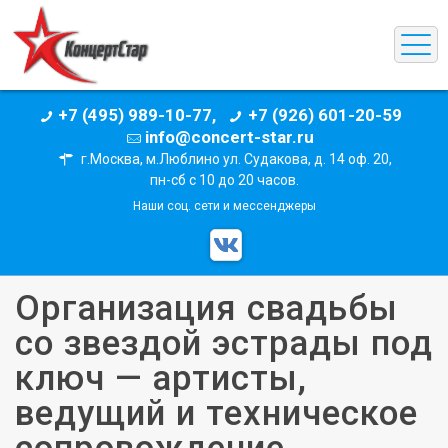
+7 (495) 989-10-77,
+7 (926) 601-20-59
info@concert-star.ru
г.Москва, м.Люблино ул. Судакова, д. 14 оф. 20,
пн-сб с 10 до 20 часов.
Наши соц. сети и мессенджеры
Организация свадьбы
со звездой эстрады под
ключ — артисты,
ведущий и техническое