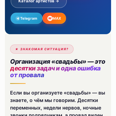
Каталог артистов →
Telegram
MAX
M
★ ЗНАКОМАЯ СИТУАЦИЯ?
Организация «свадьбы» — это
десятки задач и одна ошибка
от провала
Если вы организуете «свадьбы» — вы
знаете, о чём мы говорим. Десятки
переменных, недели нервов, ночные
звонки подрядчикам, а провал виден