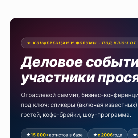
★ КОНФЕРЕНЦИИ И ФОРУМЫ · ПОД КЛЮЧ ОТ
Деловое событи
участники прос
Отраслевой саммит, бизнес-конференц
под ключ: спикеры (включая известных)
гостей, кофе-брейки, шоу-программа.
★
15 000+
артистов в базе
★
с 2006
года
★