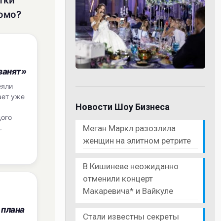
тки
комо?
занят»
еяли
ает уже
Новости Шоу Бизнеса
дого
Меган Маркл разозлила
.
женщин на элитном ретрите
В Кишиневе неожиданно
отменили концерт
Макаревича* и Вайкуле
 плана
Стали известны секреты