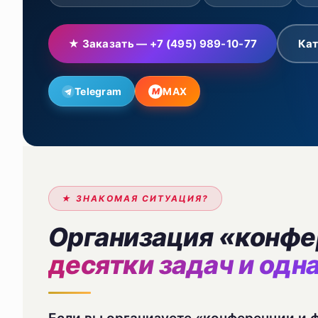
★ Заказать — +7 (495) 989-10-77
Кат
Telegram
MAX
M
★ ЗНАКОМАЯ СИТУАЦИЯ?
Организация «конфе
десятки задач и одн