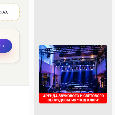
:00.
г →