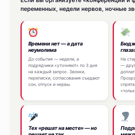
Если вы организуете «конференции и 
переменных, недели нервов, ночные зв
Времени нет — а дата
Бюдже
неумолима
глаза
До события — недели, а
На ста
подрядчики «уточняют» по 3 дня
— друг
на каждый запрос. Звонки,
доплат
переписки, согласования съедают
Прозра
сон, отпуск и нервы.
спрята
«тольк
Тех «решат на месте» — но
Подр
решает не так
межд