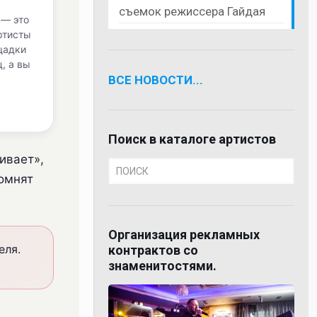
съемок режиссера Гайдая
 — это
ртисты
щадки
, а вы
ВСЕ НОВОСТИ...
Поиск в каталоге артистов
ивает»,
помнят
Организация рекламных
еля.
контрактов со
знаменитостями.