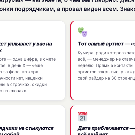
форумы» — вы знаете, о чём мы говорим. Деся
онки подрядчикам, а провал виден всем. Зна
т уплывает у вас на
Тот самый артист — «
х
Кумира, ради которого зат
рте — одна цифра, в смете
всё, — менеджер не отвеч
ая, в день Х — «ещё
неделю. Прямые контакты
а за форс-мажор».
артистов закрытые, у каж
чности нет, наценки
свой райдер на 30 страниц
ны в строчках, скидки
о на словах».
ядчики не стыкуются
Дата приближается —
у собой
всё ещё нет