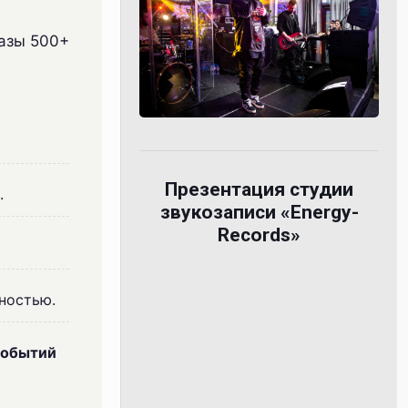
базы 500+
Презентация студии
.
звукозаписи «Energy-
Records»
ностью.
событий