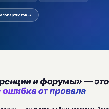
алог артистов →
ренции и форумы» — это
а ошибка от провала