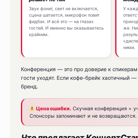
Звук фонит, свет не включается,
У кажд
сцена шатается, микрофон ловит
ответс
фидбэк. И всё это — на глазах
приход
гостей. И именно вы оказываетесь
же. Ни
крайним.
резуль
«диспе
ними.
Конференция — это про доверие к спикерам
гости уходят. Если кофе-брейк хаотичный —
бренд.
Цена ошибки.
Скучная конференция = уча
Спонсоры запоминают и не возвращаются.
Что предлагает КонцертСтар