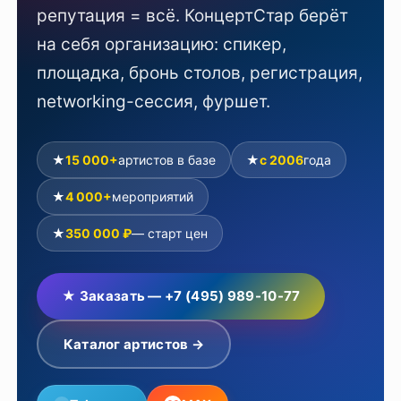
репутация = всё. КонцертСтар берёт
на себя организацию: спикер,
площадка, бронь столов, регистрация,
networking-сессия, фуршет.
★
15 000+
артистов в базе
★
с 2006
года
★
4 000+
мероприятий
★
350 000 ₽
— старт цен
★ Заказать — +7 (495) 989-10-77
Каталог артистов →