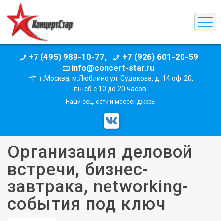
+7 (495) 989-10-77,
+7 (926) 601-20-59
info@concert-star.ru
г.Москва, м.Люблино ул. Судакова, д. 14 оф. 20,
пн-сб с 10 до 20 часов.
Наши соц. сети и мессенджеры
Организация деловой
встречи, бизнес-
завтрака, networking-
события под ключ