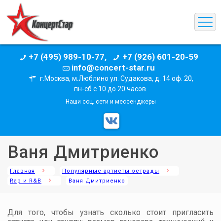
+7 (495) 989-10-77,
+7 (926) 601-20-59
info@concert-star.ru
г.Москва, м.Люблино ул. Судакова, д. 14 оф. 20,
пн-сб с 10 до 20 часов.
Наши соц. сети и мессенджеры
Ваня Дмитриенко
Главная
Популярные артисты эстрады
Rap и R&B
Ваня Дмитриенко
Для того, чтобы узнать сколько стоит пригласить