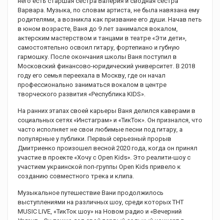
него есть старшая сестра Валерия и сводная сестра
Варвара. Музыка, по словам артиста, не была навязана ему
родителями, а возникла как призвание его души. Начав петь
в юном возрасте, Ваня до 9 лет занимался вокалом,
актерским мастерством и танцами в театре «Эти дети»,
самостоятельно освоил гитару, фортепиано и губную
гармошку. После окончания школы Ваня поступил в
Московский финансово-юридический университет. В 2018
году его семья переехала в Москву, где он начал
профессионально заниматься вокалом в центре
творческого развития «Республика KIDS».
На ранних этапах своей карьеры Ваня делился каверами в
социальных сетях «Инстаграм» и «ТикТок». Он признался, что
часто исполняет не свои любимые песни под гитару, а
популярные у публики. Первый серьезный прорыв
Дмитриенко произошел весной 2020 года, когда он принял
участие в проекте «Хочу с Open Kids». Это реалити-шоу с
участием украинской поп-группы Open Kids привело к
созданию совместного трека и клипа.
Музыкальное путешествие Вани продолжилось
выступлениями на различных шоу, среди которых ТНТ
MUSIC LIVE, «ТикТок шоу» на Новом радио и «Вечерний