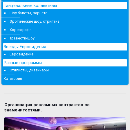
Танцевальные коллективы
Шоу балеты, варьете
Эротические шоу, стриптиз
Хореографы
Травести-шоу
Звезды Евровидения
Евровидение
Разные программы
Стилисты, дизайнеры
Категория
Организация рекламных контрактов со
знаменитостями.