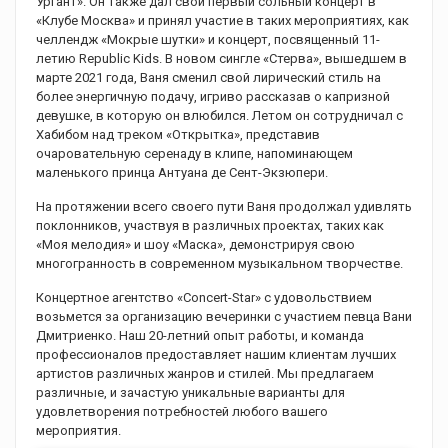
Ургант». Он также дал свой первый сольный концерт в
«Клубе Москва» и принял участие в таких мероприятиях, как
челлендж «Мокрые шутки» и концерт, посвященный 11-
летию Republic Kids. В новом сингле «Стерва», вышедшем в
марте 2021 года, Ваня сменил свой лирический стиль на
более энергичную подачу, игриво рассказав о капризной
девушке, в которую он влюбился. Летом он сотрудничал с
Хабибом над треком «Открытка», представив
очаровательную серенаду в клипе, напоминающем
маленького принца Антуана де Сент-Экзюпери.
На протяжении всего своего пути Ваня продолжал удивлять
поклонников, участвуя в различных проектах, таких как
«Моя мелодия» и шоу «Маска», демонстрируя свою
многогранность в современном музыкальном творчестве.
Концертное агентство «Concert-Star» с удовольствием
возьмется за организацию вечеринки с участием певца Вани
Дмитриенко. Наш 20-летний опыт работы, и команда
профессионалов предоставляет нашим клиентам лучших
артистов различных жанров и стилей. Мы предлагаем
различные, и зачастую уникальные варианты для
удовлетворения потребностей любого вашего
мероприятия.