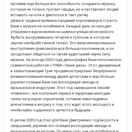
проявив еще больше его способность создавать музыку,
которая не только трогает сердце, но и заставляет людей
вставать на ноги и двигаться в такт ритму.
Даже в трудные времена пандемии коронавируса страсть
Вани к музыке не ослабевала. Каждый день он находил
утешение и вдохновение на шумных улицах московского
Арбата, вооружившись гитарой и голосом, в котором
звучал необработанный талант. Его импровизированные
выступления привлекали все больше поклонников, и он
продолжал общаться со своей аудиторией через силу
музыки. На исходе 2020 года дискография Вани пополнилась
совместной работой с РУВИ «Такие дела». Этот динамичный
и захватывающий трек продемонстрировал безупречное
взаимопонимание между двумя артистами и еще больше
укрепил позиции Вани как восходящей звезды в
музыкальной индустрии. Этот год завершился песней
«Навечно», чья поэтичная лирика и чарующие мелодии
трека затронули слушателей, оставив неизгладимое
впечатление и интригу о том, что ждет этого молодого и
необычайно одаренного артиста в будущем.
В целом 2020 год стал для Вани Дмитриенко годом роста и
свершений, укрепив его позиции восходящей звезды в
музыкальной индустрии. По мере того, как он углублялся в