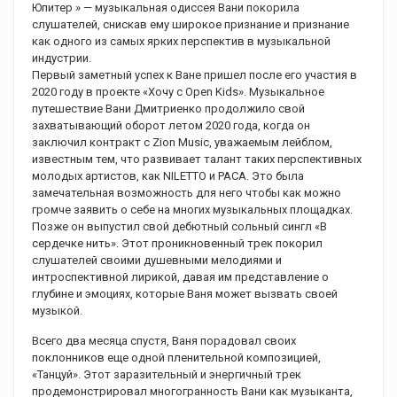
Юпитер » — музыкальная одиссея Вани покорила
слушателей, снискав ему широкое признание и признание
как одного из самых ярких перспектив в музыкальной
индустрии.
Первый заметный успех к Ване пришел после его участия в
2020 году в проекте «Хочу с Open Kids». Музыкальное
путешествие Вани Дмитриенко продолжило свой
захватывающий оборот летом 2020 года, когда он
заключил контракт с Zion Music, уважаемым лейблом,
известным тем, что развивает талант таких перспективных
молодых артистов, как NILETTO и РАСА. Это была
замечательная возможность для него чтобы как можно
громче заявить о себе на многих музыкальных площадках.
Позже он выпустил свой дебютный сольный сингл «В
сердечке нить». Этот проникновенный трек покорил
слушателей своими душевными мелодиями и
интроспективной лирикой, давая им представление о
глубине и эмоциях, которые Ваня может вызвать своей
музыкой.
Всего два месяца спустя, Ваня порадовал своих
поклонников еще одной пленительной композицией,
«Танцуй». Этот заразительный и энергичный трек
продемонстрировал многогранность Вани как музыканта,