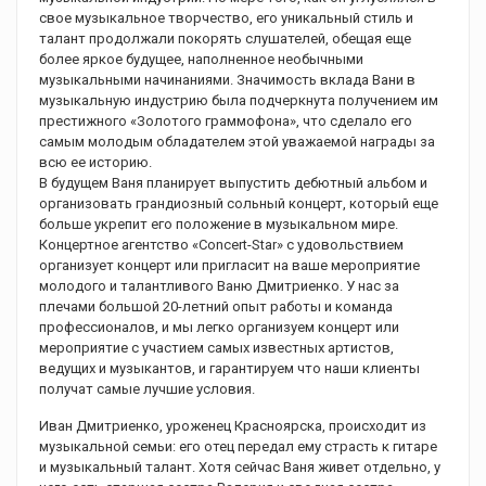
свое музыкальное творчество, его уникальный стиль и
талант продолжали покорять слушателей, обещая еще
более яркое будущее, наполненное необычными
музыкальными начинаниями. Значимость вклада Вани в
музыкальную индустрию была подчеркнута получением им
престижного «Золотого граммофона», что сделало его
самым молодым обладателем этой уважаемой награды за
всю ее историю.
В будущем Ваня планирует выпустить дебютный альбом и
организовать грандиозный сольный концерт, который еще
больше укрепит его положение в музыкальном мире.
Концертное агентство «Concert-Star» с удовольствием
организует концерт или пригласит на ваше мероприятие
молодого и талантливого Ваню Дмитриенко. У нас за
плечами большой 20-летний опыт работы и команда
профессионалов, и мы легко организуем концерт или
мероприятие с участием самых известных артистов,
ведущих и музыкантов, и гарантируем что наши клиенты
получат самые лучшие условия.
Иван Дмитриенко, уроженец Красноярска, происходит из
музыкальной семьи: его отец передал ему страсть к гитаре
и музыкальный талант. Хотя сейчас Ваня живет отдельно, у