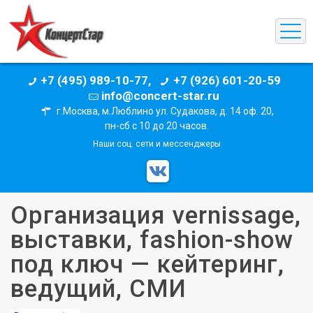
+7 (495) 989-10-77,
+7 (926) 601-20-59
info@concert-star.ru
г.Москва, м.Люблино ул. Судакова, д. 14 оф. 20,
пн-сб с 10 до 20 часов.
Наши соц. сети и мессенджеры
Организация vernissage,
выставки, fashion-show
под ключ — кейтеринг,
ведущий, СМИ