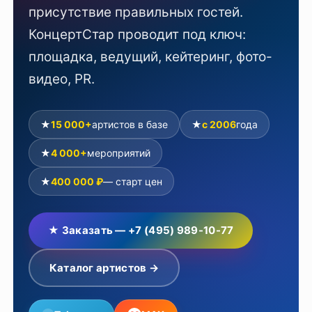
присутствие правильных гостей.
КонцертСтар проводит под ключ:
площадка, ведущий, кейтеринг, фото-
видео, PR.
★
15 000+
артистов в базе
★
с 2006
года
★
4 000+
мероприятий
★
400 000 ₽
— старт цен
★ Заказать — +7 (495) 989-10-77
Каталог артистов →