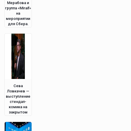
Мерабова и
группа «Miraif»
на
мероприятии
для Сбера.
Сева
Ловкачев —
выступление
стендап-
комика на
закрытом
мероприятии
в Питере.