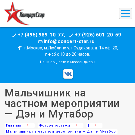
+7 (495) 989-10-77,
+7 (926) 601-20-59
info@concert-star.ru
г.Москва, м.Люблино ул. Судакова, д. 14 оф. 20,
пн-сб с 10 до 20 часов.
Наши соц. сети и мессенджеры
Мальчишник на
частном мероприятии
— Дэн и Мутабор
Главная
Фоторепортажи
|
Мальчишник на частном мероприятии — Дэн и Мутабор