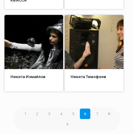
Никита Измайлов
Никита Тимофеев
1
2
3
4
5
6
7
8
9