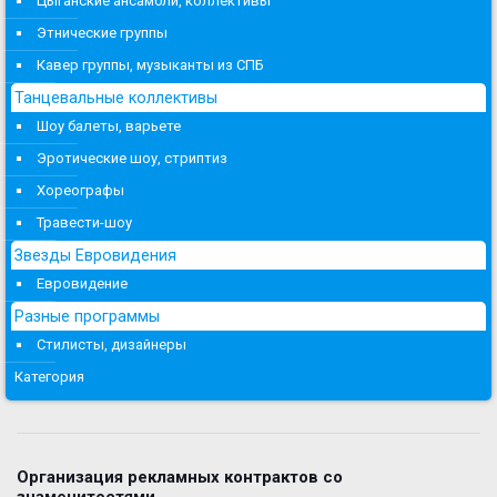
Цыганские ансамбли, коллективы
Этнические группы
Кавер группы, музыканты из СПБ
Танцевальные коллективы
Шоу балеты, варьете
Эротические шоу, стриптиз
Хореографы
Травести-шоу
Звезды Евровидения
Евровидение
Разные программы
Стилисты, дизайнеры
Категория
Организация рекламных контрактов со