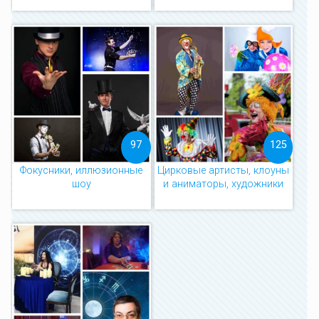
97
125
Фокусники, иллюзионные
Цирковые артисты, клоуны
шоу
и аниматоры, художники