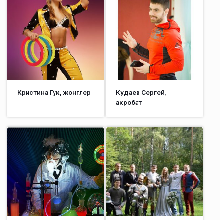
Кристина Гук, жонглер
Кудаев Сергей,
акробат