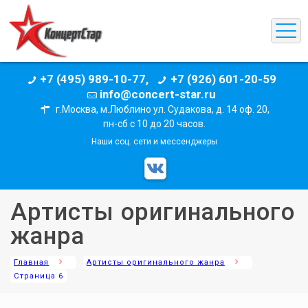
+7 (495) 989-10-77,
+7 (926) 601-20-59
info@concert-star.ru
г.Москва, м.Люблино ул. Судакова, д. 14 оф. 20,
пн-сб с 10 до 20 часов.
Наши соц. сети и мессенджеры
Артисты оригинального
жанра
Главная
Артисты оригинального жанра
Страница 6