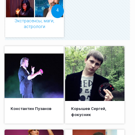
4
Экстрасенсы, маги,
астрологи
Константин Пузанов
Корышев Сергей,
фокусник