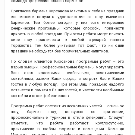
команда профессиональных барменов.
Пригласив бармена Кирсанова Максима к себе на праздник
вы можете получить удовольствие от шоу именитых
барменов. Тем более сегодня у них есть интересные
феерические программы, которые способны привнести
яркость в любой праздник. При этом ребята могут вписать
свое шоу практически в любой сценарий вашего
торжества, тем более учитывая тот факт, что ни один
праздник не обходится без горячительных напитков.
По словам клиентов Кирсанова программы ребят – это
взрыв эмоций. Профессиональные бармены могут украсить
Ваш стол красивыми, необычными, экзотическими
коктейлями, зажечь Ваши сердца и согреть Вас и Ваших
гостей в любую погоду. При этом Ваш праздник надолго
останется в памяти у Ваших гостей, в частности необычные
коктейли и огонь фейерверков.
Программа ребят состоит из нескольких частей — огненное
шоу, бармен шоу, конкурсы со зрителями,
профессиональные турниры в стиле флейринг… Следует
отметить, что ребята работают круглосуточно,
практически в любом формате и помещении. Команда
Максима состоит из профессионалов своего дела,