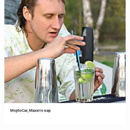
MojitoCar, Махито кар