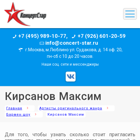
+7 (495) 989-10-77,
+7 (926) 601-20-59
info@concert-star.ru
г.Москва, м.Люблино ул. Судакова, д. 14 оф. 20,
пн-сб с 10 до 20 часов.
Наши соц. сети и мессенджеры
Кирсанов Максим
Главная
Артисты оригинального жанра
Бармен шоу
Кирсанов Максим
Для того, чтобы узнать сколько стоит пригласить