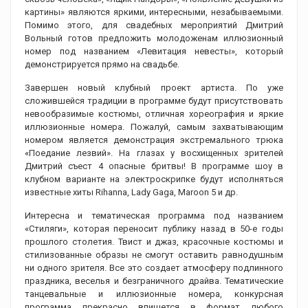
картины» являются яркими, интересными, незабываемыми.
Помимо этого, для свадебных мероприятий Дмитрий
Вольный готов предложить молодоженам иллюзионный
номер под названием «Левитация невесты», который
демонстрируется прямо на свадьбе.
Завершен новый клубный проект артиста. По уже
сложившейся традиции в программе будут присутствовать
невообразимые костюмы, отличная хореография и яркие
иллюзионные номера. Пожалуй, самым захватывающим
номером является демонстрация экстремального трюка
«Поедание лезвий». На глазах у восхищенных зрителей
Дмитрий съест 4 опасные бритвы! В программе шоу в
клубном варианте на электроскрипке будут исполняться
известные хиты Rihanna, Lady Gaga, Maroon 5 и др.
Интересна и тематическая программа под названием
«Стиляги», которая переносит публику назад в 50-е годы
прошлого столетия. Твист и джаз, красочные костюмы и
стилизованные образы не смогут оставить равнодушным
ни одного зрителя. Все это создает атмосферу подлинного
праздника, веселья и безграничного драйва. Тематические
танцевальные и иллюзионные номера, конкурсная
программа прекрасно впишется в формат любого