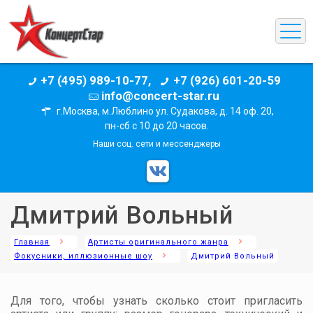
+7 (495) 989-10-77,
+7 (926) 601-20-59
info@concert-star.ru
г.Москва, м.Люблино ул. Судакова, д. 14 оф. 20,
пн-сб с 10 до 20 часов.
Наши соц. сети и мессенджеры
Дмитрий Вольный
Главная
Артисты оригинального жанра
Фокусники, иллюзионные шоу
Дмитрий Вольный
Для того, чтобы узнать сколько стоит пригласить