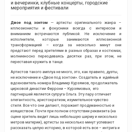
и вечеринки, клубные концерты, городские
мероприятия и фестивали
Двое под зонтом
— артисты оригинального жанра –
иллюзионисты и фокусники всегда с интересом и
вниманием встречаются публикой. Не исключение и
исполнители, которые занимаются иллюзионной
трансформацией – когда за несколько минут они
предстают перед зрителями в разных образах и костюмах,
молниеносно переодеваясь десятки раз, при этом, не
переставая кружить в танце.
Артистов такого амплуа не много, это, как правило, дуэты,
не исключение и «Двое под зонтом». Создатель и идейный
вдохновитель номера Владимир Курзямов, продолжатель
цирковой династии Феррони – Курзямовых, его
партнершей является супруга Ольга. Эту пару отличает
элегантность, аристократизм, изумительное чувство
стиля. Все что они делают, поражает продуманностью и
изяществом. Почти при полном отсутствии реквизита (на
сцене зритель видит лишь небольшую ширму и нисколько
метров материи), артисты за несколько минут успевают
рассказать целую историю, в которой есть все – интрига и