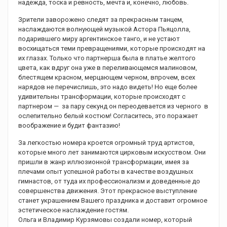
надежда, тоска и ревность, мечта и, конечно, любовь.
Зрители заворожено следят за прекрасным танцем,
наслаждаются волнующей музыкой Астора Пьяцолла,
подарившего миру аргентинское танго, и не устают
восхищаться теми превращениями, которые происходят на
их глазах. Только что партнерша была в платье желтого
цвета, как вдруг она уже в переливающемся малиновом,
блестящем красном, мерцающем черном, впрочем, всех
нарядов не перечислишь, это надо видеть! Но еще более
удивительны трансформации, которые происходят с
партнером — за пару секунд он переодевается из черного в
ослепительно белый костюм! Согласитесь, это поражает
воображение и будит фантазию!
За легкостью номера кроется огромный труд артистов,
которые много лет занимаются цирковым искусством. Они
пришли в жанр иллюзионной трансформации, имея за
плечами опыт успешной работы в качестве воздушных
гимнастов, от туда их профессионализм и доведенные до
совершенства движения. Этот прекрасное выступление
станет украшением Вашего праздника и доставит огромное
эстетическое наслаждение гостям.
Ольга и Владимир Курзямовы создали номер, который