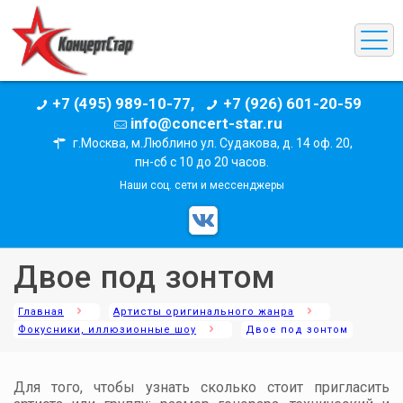
+7 (495) 989-10-77,
+7 (926) 601-20-59
info@concert-star.ru
г.Москва, м.Люблино ул. Судакова, д. 14 оф. 20,
пн-сб с 10 до 20 часов.
Наши соц. сети и мессенджеры
Двое под зонтом
Главная
Артисты оригинального жанра
Фокусники, иллюзионные шоу
Двое под зонтом
Для того, чтобы узнать сколько стоит пригласить