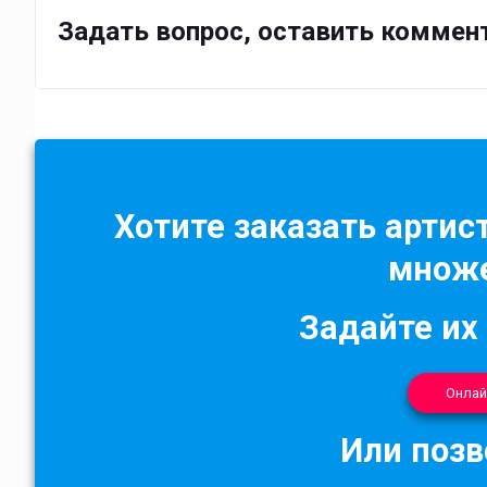
Задать вопрос, оставить коммен
Хотите заказать артист
множе
Задайте их
Онлай
Или позв