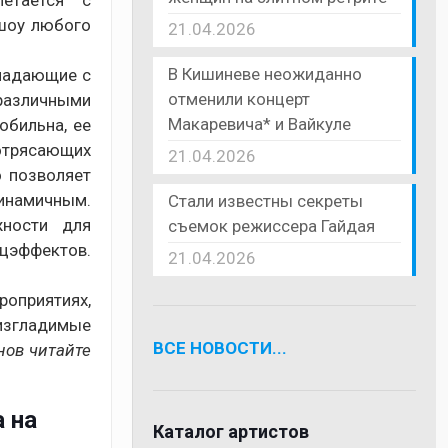
летается с
 шоу любого
21.04.2026
В Кишиневе неожиданно
спадающие с
отменили концерт
 различными
Макаревича* и Вайкуле
обильна, ее
потрясающих
21.04.2026
 позволяет
намичным.
Стали известны секреты
жности для
съемок режиссера Гайдая
ецэффектов.
21.04.2026
роприятиях,
еизгладимые
ВСЕ НОВОСТИ...
ов читайте
 на
Каталог артистов