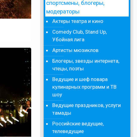
спортсмены, блогеры,
модераторы
Актеры театра и кино
Comedy Club, Stand Up,
Убойная лига
Артисты мюзиклов
Блогеры, звезды интернета,
чтецы, поэты
Ведущие и шеф повара
кулинарных программ и ТВ
шоу
Ведущие праздников, услуги
тамады
Российские ведущие,
телеведущие