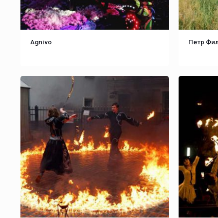
Agnivo
Петр Фи