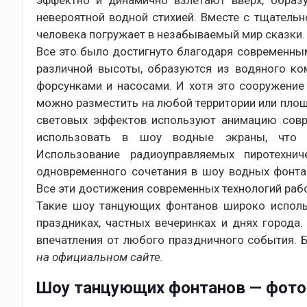
эффектно и динамично взлетают вверх, образ
невероятной водной стихией. Вместе с тщател
человека погружает в незабываемый мир сказки.
Все это было достигнуто благодаря современн
различной высоты, образуются из водяного ко
форсунками и насосами. И хотя это сооружение 
можно разместить на любой территории или пло
световых эффектов используют анимацию совр
использовать в шоу водные экраны, что 
Использование радиоуправляемых пиротехни
одновременного сочетания в шоу водных фонта
Все эти достижения современных технологий раб
Такие шоу танцующих фонтанов широко использ
праздниках, частных вечеринках и днях города
впечатления от любого праздничного события.
на официальном сайте.
Шоу танцующих фонтанов — фото и