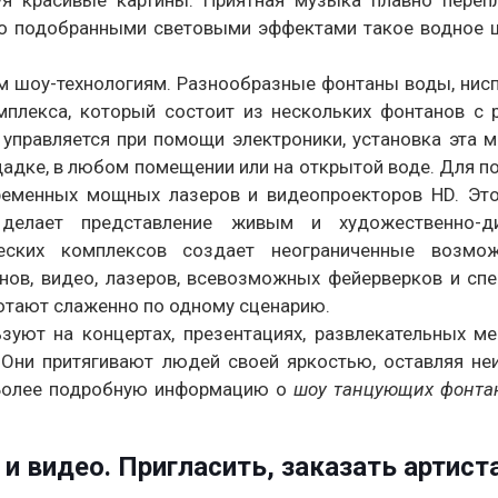
уя красивые картины. Приятная музыка плавно переп
ьно подобранными световыми эффектами такое водное
ым шоу-технологиям. Разнообразные фонтаны воды, ни
мплекса, который состоит из нескольких фонтанов с
управляется при помощи электроники, установка эта м
щадке, в любом помещении или на открытой воде. Для 
еменных мощных лазеров и видеопроекторов HD. Это
делает представление живым и художественно-ди
ческих комплексов создает неограниченные возмо
нов, видео, лазеров, всевозможных фейерверков и сп
отают слаженно по одному сценарию.
уют на концертах, презентациях, развлекательных ме
. Они притягивают людей своей яркостью, оставляя н
 Более подробную информацию о
шоу танцующих фонтан
 видео. Пригласить, заказать артиста