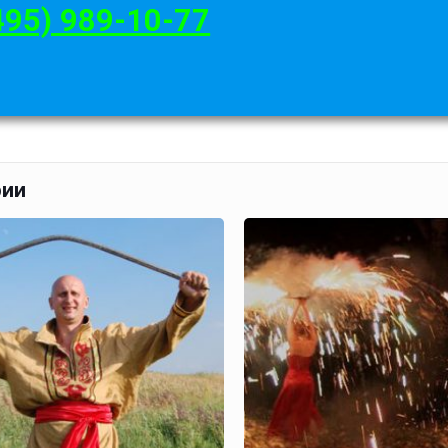
495) 989-10-77
рии