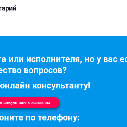
тарий
а или исполнителя, но у вас е
ство вопросов?
 онлайн консультанту!
н консультация с экспертом
оните по телефону: