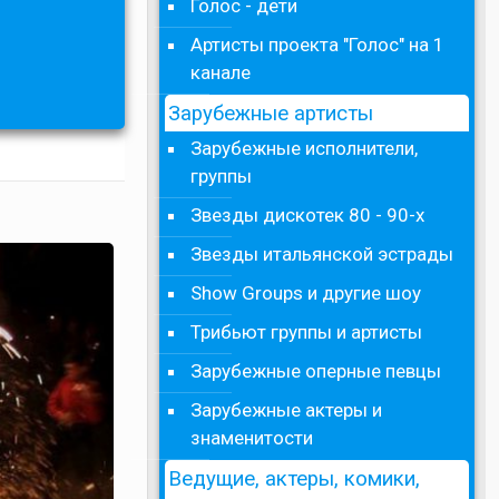
Голос - дети
Артисты проекта "Голос" на 1
канале
Зарубежные артисты
Зарубежные исполнители,
группы
Звезды дискотек 80 - 90-х
Звезды итальянской эстрады
Show Groups и другие шоу
Трибьют группы и артисты
Зарубежные оперные певцы
Зарубежные актеры и
знаменитости
Ведущие, актеры, комики,