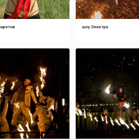
ларетов
шоу Электра