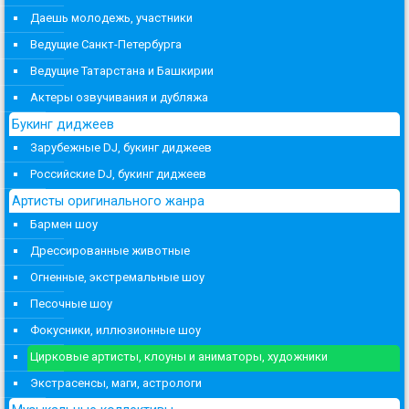
Даешь молодежь, участники
Ведущие Санкт-Петербурга
Ведущие Татарстана и Башкирии
Актеры озвучивания и дубляжа
Букинг диджеев
Зарубежные DJ, букинг диджеев
Российские DJ, букинг диджеев
Артисты оригинального жанра
Бармен шоу
Дрессированные животные
Огненные, экстремальные шоу
Песочные шоу
Фокусники, иллюзионные шоу
Цирковые артисты, клоуны и аниматоры, художники
Экстрасенсы, маги, астрологи