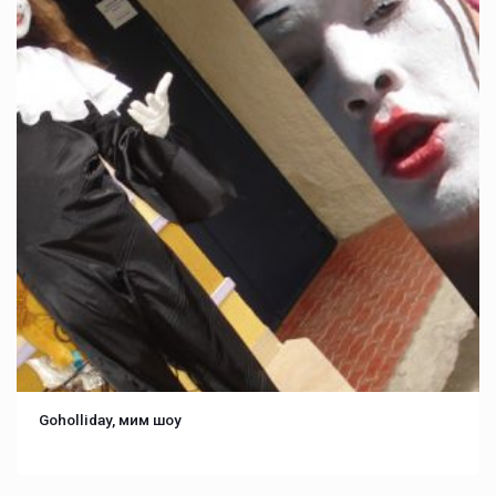
Goholliday, мим шоу