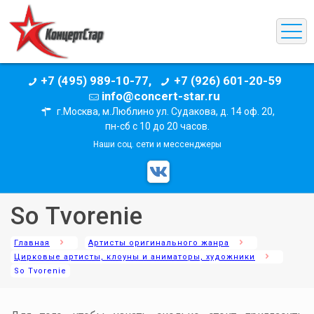
+7 (495) 989-10-77,
+7 (926) 601-20-59
info@concert-star.ru
г.Москва, м.Люблино ул. Судакова, д. 14 оф. 20,
пн-сб с 10 до 20 часов.
Наши соц. сети и мессенджеры
So Tvorenie
Главная
Артисты оригинального жанра
Цирковые артисты, клоуны и аниматоры, художники
So Tvorenie