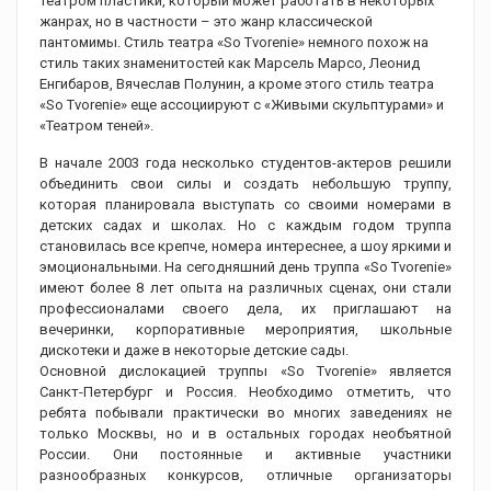
театром пластики, который может работать в некоторых
жанрах, но в частности – это жанр классической
пантомимы. Стиль театра «So Tvorenie» немного похож на
стиль таких знаменитостей как Марсель Марсо, Леонид
Енгибаров, Вячеслав Полунин, а кроме этого стиль театра
«So Tvorenie» еще ассоциируют с «Живыми скульптурами» и
«Театром теней».
В начале 2003 года несколько студентов-актеров решили
объединить свои силы и создать небольшую труппу,
которая планировала выступать со своими номерами в
детских садах и школах. Но с каждым годом труппа
становилась все крепче, номера интереснее, а шоу яркими и
эмоциональными. На сегодняшний день труппа «So Tvorenie»
имеют более 8 лет опыта на различных сценах, они стали
профессионалами своего дела, их приглашают на
вечеринки, корпоративные мероприятия, школьные
дискотеки и даже в некоторые детские сады.
Основной дислокацией труппы «So Tvorenie» является
Санкт-Петербург и Россия. Необходимо отметить, что
ребята побывали практически во многих заведениях не
только Москвы, но и в остальных городах необъятной
России. Они постоянные и активные участники
разнообразных конкурсов, отличные организаторы