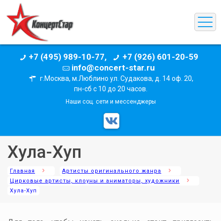
+7 (495) 989-10-77,
+7 (926) 601-20-59
info@concert-star.ru
г.Москва, м.Люблино ул. Судакова, д. 14 оф. 20,
пн-сб с 10 до 20 часов.
Наши соц. сети и мессенджеры
Хула-Хуп
Главная
Артисты оригинального жанра
Цирковые артисты, клоуны и аниматоры, художники
Хула-Хуп