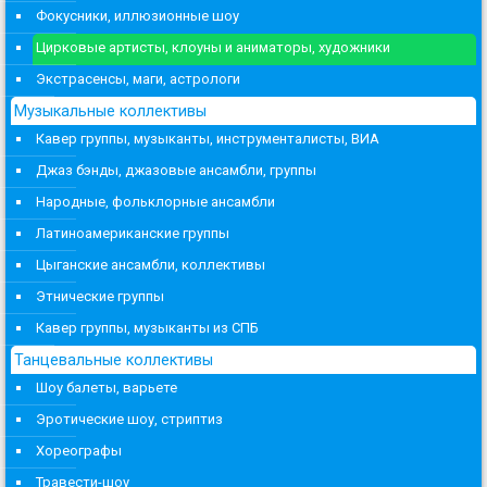
Фокусники, иллюзионные шоу
Цирковые артисты, клоуны и аниматоры, художники
Экстрасенсы, маги, астрологи
Музыкальные коллективы
Кавер группы, музыканты, инструменталисты, ВИА
Джаз бэнды, джазовые ансамбли, группы
Народные, фольклорные ансамбли
Латиноамериканские группы
Цыганские ансамбли, коллективы
Этнические группы
Кавер группы, музыканты из СПБ
Танцевальные коллективы
Шоу балеты, варьете
Эротические шоу, стриптиз
Хореографы
Травести-шоу