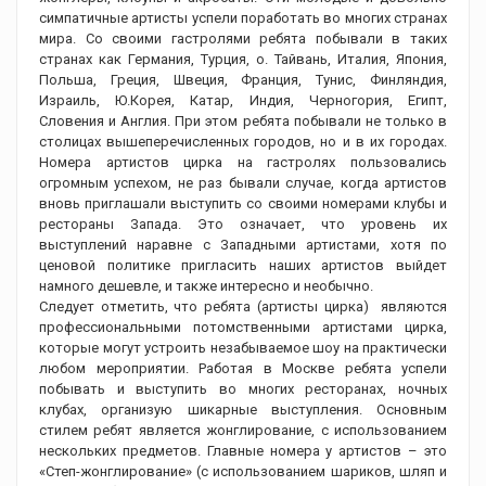
симпатичные артисты успели поработать во многих странах
мира. Со своими гастролями ребята побывали в таких
странах как Германия, Турция, о. Тайвань, Италия, Япония,
Польша, Греция, Швеция, Франция, Тунис, Финляндия,
Израиль, Ю.Корея, Катар, Индия, Черногория, Египт,
Словения и Англия. При этом ребята побывали не только в
столицах вышеперечисленных городов, но и в их городах.
Номера артистов цирка на гастролях пользовались
огромным успехом, не раз бывали случае, когда артистов
вновь приглашали выступить со своими номерами клубы и
рестораны Запада. Это означает, что уровень их
выступлений наравне с Западными артистами, хотя по
ценовой политике пригласить наших артистов выйдет
намного дешевле, и также интересно и необычно.
Следует отметить, что ребята (артисты цирка) являются
профессиональными потомственными артистами цирка,
которые могут устроить незабываемое шоу на практически
любом мероприятии. Работая в Москве ребята успели
побывать и выступить во многих ресторанах, ночных
клубах, организую шикарные выступления. Основным
стилем ребят является жонглирование, с использованием
нескольких предметов. Главные номера у артистов – это
«Cтеп-жонглирование» (с использованием шариков, шляп и