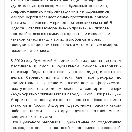
абсолютно уникальное в своем роде шоу пародий:
удивительную трансформацию бумажных костюмов,
сопровождаемую импровизациями в неподражаемой
манере. Сергей обладает самым престижным призом
фестиваля, а именно – призом зрительских симпатий. В
Одессе – столице юмора именно признание и любовь
зрителей являются самым авторитетным и желанным
«знаком качества» для артиста любой категории.
Заслужить подобное в наше время можно только юмором
высочайшего класса.
В 2010 году Бумажный Человек дебютировал на одесском
фестивале и смог в буквальном смысле «взорвать»
телеэфир. Ведь такого еще никто не видел, и никто не
делал. Отрывок из его песни бьет все рекорды по
просмотрам в интернете. Эффектное и феерическое
выступление стало хитом сезона, а сам артист теперь
неоднократно приглашается в пародии «Большой разницы».
У артиста нет конкурентов, так как его образ не имеет
аналогов в России. В шоу нет шуток «ниже пояса» и какой-
либо пошлости, на которую делают ставку многие
современные артисты.
Шоу Бумажного Человека – уникальные по содержанию
номера, основанные на необычной смене персонажей,