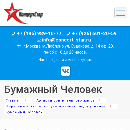
+7 (495) 989-10-77,
+7 (926) 601-20-59
info@concert-star.ru
г.Москва, м.Люблино ул. Судакова, д. 14 оф. 20,
пн-сб с 10 до 20 часов.
Наши соц. сети и мессенджеры
Бумажный Человек
Главная
Артисты оригинального жанра
Цирковые артисты, клоуны и аниматоры, художники
Бумажный Человек