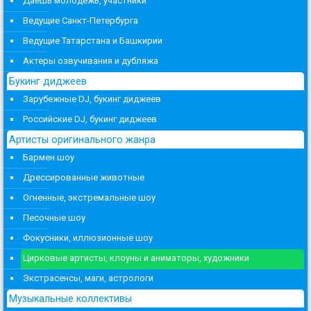
Даешь молодежь, участники
Ведущие Санкт-Петербурга
Ведущие Татарстана и Башкирии
Актеры озвучивания и дубляжа
Букинг диджеев
Зарубежные DJ, букинг диджеев
Российские DJ, букинг диджеев
Артисты оригинального жанра
Бармен шоу
Дрессированные животные
Огненные, экстремальные шоу
Песочные шоу
Фокусники, иллюзионные шоу
Цирковые артисты, клоуны и аниматоры, художники
Экстрасенсы, маги, астрологи
Музыкальные коллективы