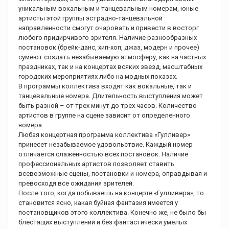
уникальным вокальным и танцевальным номерам, юные
артисты этой группы эстрадно-танцевальной
направленности смогут очаровать и привести в восторг
любого придирчивого зрителя. Наличие разнообразных
постановок (брейк-данс, хип-хоп, джаз, модерн и прочее)
сумеют создать незабываемую атмосферу, как на частных
праздниках, так и на концертах всяких звезд, масштабных
городских мероприятиях либо на модных показах.
В программы коллектива входят как вокальные, так и
танцевальные номера. Длительность выступления может
быть разной – от трех минут до трех часов. Количество
артистов в группе на сцене зависит от определенного
номера.
Любая концертная программа коллектива «Гулливер»
принесет незабываемое удовольствие. Каждый номер
отличается слаженностью всех постановок. Наличие
профессиональных артистов позволяет ставить
всевозможные сцены, постановки и номера, оправдывая и
превосходя все ожидания зрителей.
После того, когда побываешь на концерте «Гулливера», то
становится ясно, какая буйная фантазия имеется у
постановщиков этого коллектива. Конечно же, не было бы
блестящих выступлений и без фантастически умелых