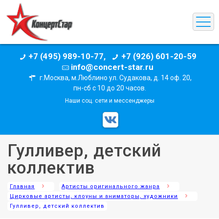
+7 (495) 989-10-77,
+7 (926) 601-20-59
info@concert-star.ru
г.Москва, м.Люблино ул. Судакова, д. 14 оф. 20,
пн-сб с 10 до 20 часов.
Наши соц. сети и мессенджеры
Гулливер, детский
коллектив
Главная
Артисты оригинального жанра
Цирковые артисты, клоуны и аниматоры, художники
Гулливер, детский коллектив