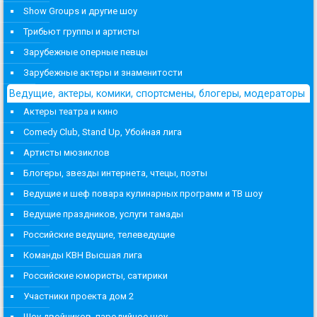
Show Groups и другие шоу
Трибьют группы и артисты
Зарубежные оперные певцы
Зарубежные актеры и знаменитости
Ведущие, актеры, комики, спортсмены, блогеры, модераторы
Актеры театра и кино
Comedy Club, Stand Up, Убойная лига
Артисты мюзиклов
Блогеры, звезды интернета, чтецы, поэты
Ведущие и шеф повара кулинарных программ и ТВ шоу
Ведущие праздников, услуги тамады
Российские ведущие, телеведущие
Команды КВН Высшая лига
Российские юмористы, сатирики
Участники проекта дом 2
Шоу двойников, пародийное шоу