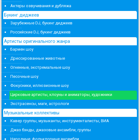
Актеры озвучивания и дубляжа
Букинг диджеев
Зарубежные DJ, букинг диджеев
Российские DJ, букинг диджеев
Артисты оригинального жанра
Бармен шоу
Дрессированные животные
Огненные, экстремальные шоу
Песочные шоу
Фокусники, иллюзионные шоу
Цирковые артисты, клоуны и аниматоры, художники
Экстрасенсы, маги, астрологи
Музыкальные коллективы
Кавер группы, музыканты, инструменталисты, ВИА
Джаз бэнды, джазовые ансамбли, группы
Народные, фольклорные ансамбли