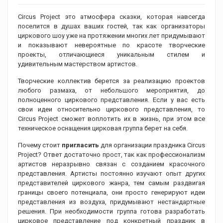
Circus Project это атмосфера сказки, которая навсегда
поселится в душах ваших гостей, так как организаторы
циркового шоу уже на протяжении многих лет придумывают
и показывают невероятные по красоте творческие
проекты, отличающиеся уникальным стилем и
удивительным мастерством артистов.
Творческие коллектив берется за реализацию проектов
любого размаха, от небольшого мероприятия, до
полноценного циркового представления. Если у вас есть
свои идеи относительно циркового представления, то
Circus Project сможет воплотить их в жизнь, при этом все
техническое оснащения цирковая группа берет на себя.
Почему стоит
пригласить
для организации праздника Circus
Project? Ответ достаточно прост, так как профессионализм
артистов неразрывно связан с созданием красочного
представления. Артисты постоянно изучают опыт других
представителей циркового жанра, тем самым раздвигая
границы своего потенциала, они просто генерируют идеи
представления из воздуха, придумывают нестандартные
решения. При необходимости группа готова разработать
цирковое представление под конкретный праздник в