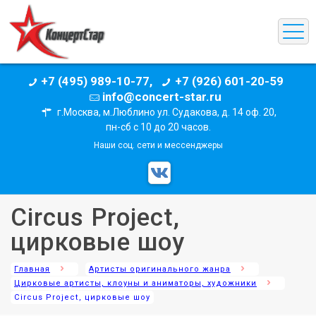
+7 (495) 989-10-77,
+7 (926) 601-20-59
info@concert-star.ru
г.Москва, м.Люблино ул. Судакова, д. 14 оф. 20,
пн-сб с 10 до 20 часов.
Наши соц. сети и мессенджеры
Circus Project,
цирковые шоу
Главная
Артисты оригинального жанра
Цирковые артисты, клоуны и аниматоры, художники
Circus Project, цирковые шоу