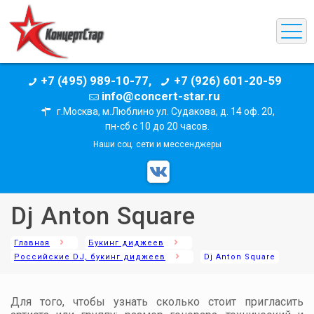
+7 (495) 989-10-77,
+7 (926) 601-20-59
info@concert-star.ru
г.Москва, м.Люблино ул. Судакова, д. 14 оф. 20,
пн-сб с 10 до 20 часов.
Наши соц. сети и мессенджеры
Dj Anton Square
Главная
Букинг диджеев
Российские DJ, букинг диджеев
Dj Anton Square
Для того, чтобы узнать сколько стоит пригласить