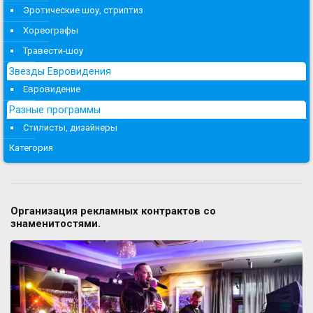
Эротические шоу, стриптиз
Хореографы
Травести-шоу
Звезды Евровидения
Евровидение
Разные программы
Стилисты, дизайнеры
Категория
Организация рекламных контрактов со
знаменитостями.