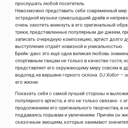
прослушать любой посетитель.
Невозможно представить себе современный мир б
эстрадной музыки сумасшедший драйв и непревзо
очень захотеть вникнуть в его оригинальный обра
треки, представленные популярным ди-джеем, п
записать очередную композицию, артист долго д
выступление отдаёт новизной и уникальностью.
Брейк-данс это ещё одна великая любовь знамени
спортивным танцам не только в качестве гостя, н
представляет его окружающему миру совсем в др
водопад на вершине горного склона.
DJ Хобот – 
его жизни.
Показать себя с самой лучшей стороны и выложит
популярного артиста, и это не только связано с
продолжением его оригинального творчества, в н
поддаваясь порывам и увлечениям. Причём он ж
сказочным эмоциям, которые занимают значительн