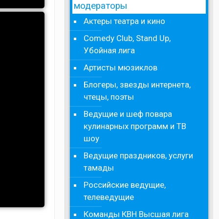
модераторы
Актеры театра и кино
Comedy Club, Stand Up,
Убойная лига
Артисты мюзиклов
Блогеры, звезды интернета,
чтецы, поэты
Ведущие и шеф повара
кулинарных программ и ТВ
шоу
Ведущие праздников, услуги
тамады
Российские ведущие,
телеведущие
Команды КВН Высшая лига