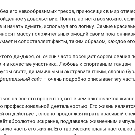
ез его невообразимых треков, приносящих в мир отече
йденное удовольствие. Понять артиста возможно, если
з и начать думать, используя его логику. Самые красив
риносят массу положительных эмоций своим поклонникам
умает и сопоставляет факты, таким образом, каждое его
того ди-джея, он очень часто посещает соревнования п
о и в качестве участника. Любовь к спортивным танцам
угом свете, динамичным и экстравагантным, словно бу
официальный сайт
– очень подробно описывает эту част
ься на все сто процентов, вот в чём заключается жизн
 его профессиональной деятельностью. Его жизнь являет
ей он действует, словно продолжая играть красивый спек
ивёт абсолютно искренне, поддаваясь жизненным импул
ую часть его жизни. Его творческие планы настолько в