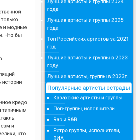
Лучшие артисты и группы 2024
года
ственной
 только
Лучшие артисты и группы 2025
ые и модные
года
. Что бы
Топ Российских артистов за 2021
год
Лучшие артисты и группы в 2023
о
году.
рлящий
Лучшие артисты, группы в 2023г.
ь истории
Популярные артисты эстрады
Казахские артисты и группы
енное кредо
Поп-группы, исполнители
ся типичным
такль,
Rap и R&B
ьсам и
Ретро группы, исполнители,
елики, что
ВИА