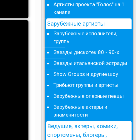
Артисты проекта "Голос" на 1
канале
Зарубежные артисты
Зарубежные исполнители,
группы
Звезды дискотек 80 - 90-х
Звезды итальянской эстрады
Show Groups и другие шоу
Трибьют группы и артисты
Зарубежные оперные певцы
Зарубежные актеры и
знаменитости
Ведущие, актеры, комики,
спортсмены, блогеры,