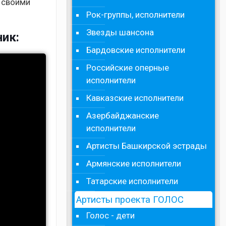
 своими
Рок-группы, исполнители
Звезды шансона
ник:
Бардовские исполнители
Российские оперные
исполнители
Кавказские исполнители
Азербайджанские
исполнители
Артисты Башкирской эстрады
Армянские исполнители
Татарские исполнители
Артисты проекта ГОЛОС
Голос - дети