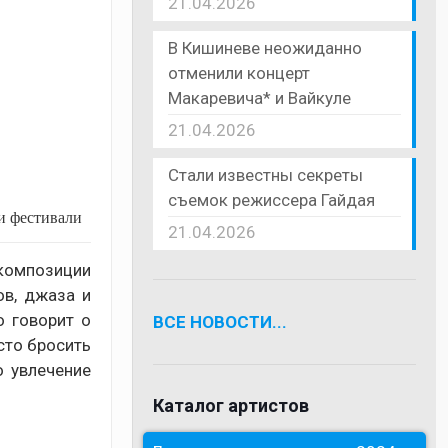
21.04.2026
В Кишиневе неожиданно
отменили концерт
Макаревича* и Вайкуле
21.04.2026
Стали известны секреты
съемок режиссера Гайдая
и фестивали
21.04.2026
композиции
ов, джаза и
о говорит о
ВСЕ НОВОСТИ...
сто бросить
о увлечение
Каталог артистов