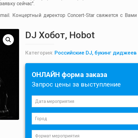
аявку сейчас".
ail. Концертный директор Concert-Star свяжется с Вами
DJ Хобот, Hobot
Категория:
Российские DJ, букинг диджеев
ОНЛАЙН форма заказа
Запрос цены за выступление