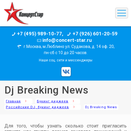
+7 (495) 989-10-77,
+7 (926) 601-20-59
info@concert-star.ru
г.Москва, м.Люблино ул. Судакова, д. 14 оф. 20,
пн-сб с 10 до 20 часов.
Наши соц. сети и мессенджеры
Dj Breaking News
Главная
Букинг диджеев
Российские DJ, букинг диджеев
Dj Breaking News
Для того, чтобы узнать сколько стоит пригласить