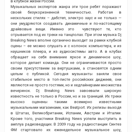
в клубной жизни России.
Музыкальных экспертов жанра эти трое ребят поражают
своей безукоризненной техничностью. Работая в
нескольких стилях – дабстеп, электро хаус и не только —
они умудряются создавать динамичные и по-настоящему
драйвовые вещи. Именно это чувствуют те, кто
отрывается под их треки на танцполах. При этом музыка Dj
Breaking News вполне органично выходит за рамки клубной
сцены – ее можно слушать и с колонок компьютера, и из
наушников плеера, и из аудиосистемы авто. А в клубах
обращает на себя внимание яркое и динамичное шоу,
которое делает команда. Они не ограничиваются просто
своим присутствием за вертушками, а становятся одним
целым с публикой. Сегодня музыканты заняли свое
стабильное место в топ-листе российских диджеев, они
являются не просто гостями, но и хедлайнерами множества
вечеринок. Dj Breaking News завоевали широкую
известность не только в России, но и за границей. Их треки
высоко оценены такими всемирно известными
музыкальными магазинами, как Beatport. Их релизы выходя
в Штатах, Великобритании, Испании, Австрии и Италии.
Кроме того, участники Breaking News успели выступить в
амплуа радиоведущих. В 2009 году на радиостанции Синтез
ФМ стартовало их еженедельное музыкальное шоу,