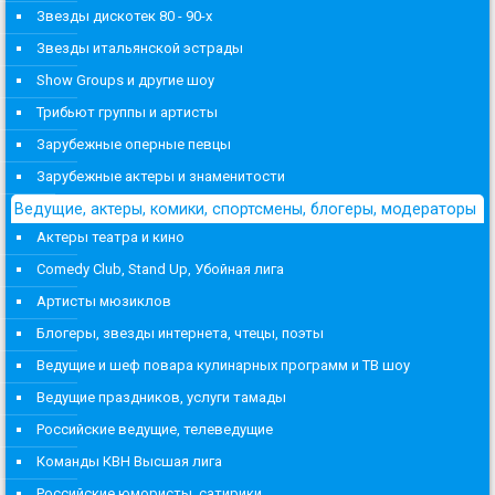
Звезды дискотек 80 - 90-х
Звезды итальянской эстрады
Show Groups и другие шоу
Трибьют группы и артисты
Зарубежные оперные певцы
Зарубежные актеры и знаменитости
Ведущие, актеры, комики, спортсмены, блогеры, модераторы
Актеры театра и кино
Comedy Club, Stand Up, Убойная лига
Артисты мюзиклов
Блогеры, звезды интернета, чтецы, поэты
Ведущие и шеф повара кулинарных программ и ТВ шоу
Ведущие праздников, услуги тамады
Российские ведущие, телеведущие
Команды КВН Высшая лига
Российские юмористы, сатирики